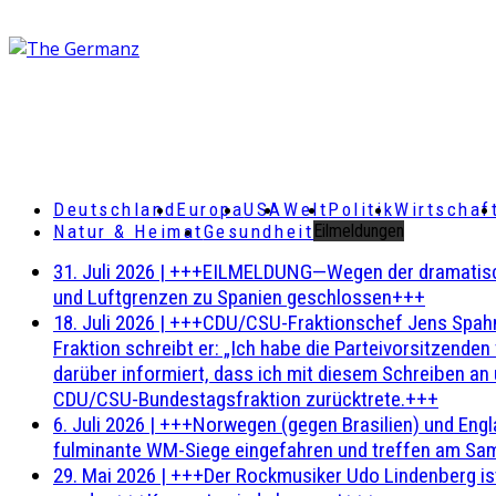
Deutschland
Europa
USA
Welt
Politik
Wirtschaf
Natur & Heimat
Gesundheit
Eilmeldungen
31. Juli 2026
|
+++EILMELDUNG—Wegen der dramatischen 
und Luftgrenzen zu Spanien geschlossen+++
18. Juli 2026
|
+++CDU/CSU-Fraktionschef Jens Spahn ha
Fraktion schreibt er: „Ich habe die Parteivorsitzend
darüber informiert, dass ich mit diesem Schreiben an
CDU/CSU-Bundestagsfraktion zurücktrete.+++
6. Juli 2026
|
+++Norwegen (gegen Brasilien) und Engl
fulminante WM-Siege eingefahren und treffen am Sam
29. Mai 2026
|
+++Der Rockmusiker Udo Lindenberg ist