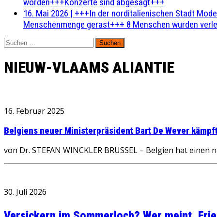
worden+++Konzerte sind abgesagt+++
16. Mai 2026
|
+++In der norditalienischen Stadt Mode
Menschenmenge gerast+++ 8 Menschen wurden verlet
Suchen
nach:
NIEUW-VLAAMS ALIANTIE
16. Februar 2025
Belgiens neuer Ministerpräsident Bart De Wever kämpft
von Dr. STEFAN WINCKLER BRÜSSEL – Belgien hat einen neu
30. Juli 2026
Versickern im Sommerloch? Wer meint, Fried