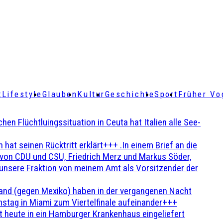
t
Lifestyle
Glauben
Kultur
Geschichte
Sport
Früher Vo
Flüchtluingssituation in Ceuta hat Italien alle See-
t seinen Rücktritt erklärt+++ .In einem Brief an die
en von CDU und CSU, Friedrich Merz und Markus Söder,
 unsere Fraktion von meinem Amt als Vorsitzender der
and (gegen Mexiko) haben in der vergangenen Nacht
stag in Miami zum Viertelfinale aufeinander+++
 heute in ein Hamburger Krankenhaus eingeliefert