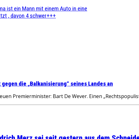
na ist ein Mann mit einem Auto in eine
zt , davon 4 schwer+++
 gegen die „Balkanisierung“ seines Landes an
en Premierminister: Bart De Wever. Einen „Rechtspopulist
rich Merz sei seit gestern aus dem Schneider