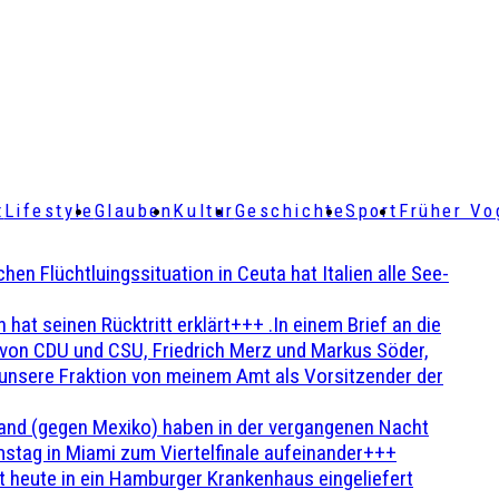
t
Lifestyle
Glauben
Kultur
Geschichte
Sport
Früher Vo
Flüchtluingssituation in Ceuta hat Italien alle See-
t seinen Rücktritt erklärt+++ .In einem Brief an die
en von CDU und CSU, Friedrich Merz und Markus Söder,
 unsere Fraktion von meinem Amt als Vorsitzender der
and (gegen Mexiko) haben in der vergangenen Nacht
stag in Miami zum Viertelfinale aufeinander+++
 heute in ein Hamburger Krankenhaus eingeliefert