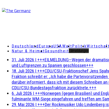
Deutschland
Europa
USA
Welt
Politik
Wirtschaf
Natur & Heimat
Gesundheit
Eilmeldungen
31. Juli 2026
|
+++EILMELDUNG—Wegen der dramatischen 
und Luftgrenzen zu Spanien geschlossen+++
18. Juli 2026
|
+++CDU/CSU-Fraktionschef Jens Spahn ha
Fraktion schreibt er: „Ich habe die Parteivorsitzend
darüber informiert, dass ich mit diesem Schreiben an
CDU/CSU-Bundestagsfraktion zurücktrete.+++
6. Juli 2026
|
+++Norwegen (gegen Brasilien) und Engl
fulminante WM-Siege eingefahren und treffen am Sam
29. Mai 2026
|
+++Der Rockmusiker Udo Lindenberg ist