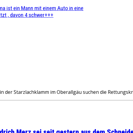
na ist ein Mann mit einem Auto in eine
zt , davon 4 schwer+++
er Starzlachklamm im Oberallgäu suchen die Rettungskräft
rich Merz sei seit gestern aus dem Schneider