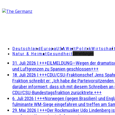
Deutschland
Europa
USA
Welt
Politik
Wirtschaf
Natur & Heimat
Gesundheit
Eilmeldungen
31. Juli 2026
|
+++EILMELDUNG—Wegen der dramatischen 
und Luftgrenzen zu Spanien geschlossen+++
18. Juli 2026
|
+++CDU/CSU-Fraktionschef Jens Spahn ha
Fraktion schreibt er: „Ich habe die Parteivorsitzend
darüber informiert, dass ich mit diesem Schreiben an
CDU/CSU-Bundestagsfraktion zurücktrete.+++
6. Juli 2026
|
+++Norwegen (gegen Brasilien) und Engl
fulminante WM-Siege eingefahren und treffen am Sam
29. Mai 2026
|
+++Der Rockmusiker Udo Lindenberg ist