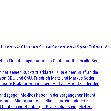
t
Lifestyle
Glauben
Kultur
Geschichte
Sport
Früher Vo
Flüchtluingssituation in Ceuta hat Italien alle See-
t seinen Rücktritt erklärt+++ .In einem Brief an die
en von CDU und CSU, Friedrich Merz und Markus Söder,
 unsere Fraktion von meinem Amt als Vorsitzender der
and (gegen Mexiko) haben in der vergangenen Nacht
stag in Miami zum Viertelfinale aufeinander+++
 heute in ein Hamburger Krankenhaus eingeliefert