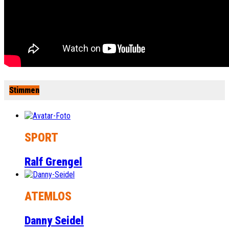
Stimmen
SPORT
Ralf Grengel
ATEMLOS
Danny Seidel