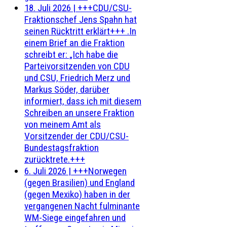
18. Juli 2026
|
+++CDU/CSU-
Fraktionschef Jens Spahn hat
seinen Rücktritt erklärt+++ .In
einem Brief an die Fraktion
schreibt er: „Ich habe die
Parteivorsitzenden von CDU
und CSU, Friedrich Merz und
Markus Söder, darüber
informiert, dass ich mit diesem
Schreiben an unsere Fraktion
von meinem Amt als
Vorsitzender der CDU/CSU-
Bundestagsfraktion
zurücktrete.+++
6. Juli 2026
|
+++Norwegen
(gegen Brasilien) und England
(gegen Mexiko) haben in der
vergangenen Nacht fulminante
WM-Siege eingefahren und