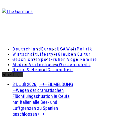
Deutschland
Europa
USA
Welt
Politik
Wirtschaft
Lifestyle
Glauben
Kultur
Geschichte
Sport
Früher Vogel
Familie
Medien
Verteidigung
Wissenschaft
Natur & Heimat
Gesundheit
Eilmeldungen
31. Juli 2026
|
+++EILMELDUNG
—Wegen der dramatischen
Flüchtluingssituation in Ceuta
hat Italien alle See- und
Luftgrenzen zu Spanien
geschlossen+++