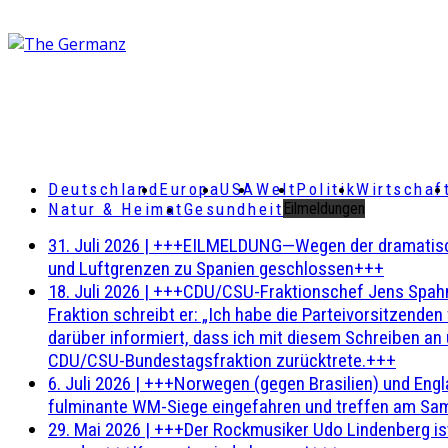
Deutschland
Europa
USA
Welt
Politik
Wirtschaf
Natur & Heimat
Gesundheit
Eilmeldungen
31. Juli 2026
|
+++EILMELDUNG—Wegen der dramatischen 
und Luftgrenzen zu Spanien geschlossen+++
18. Juli 2026
|
+++CDU/CSU-Fraktionschef Jens Spahn ha
Fraktion schreibt er: „Ich habe die Parteivorsitzend
darüber informiert, dass ich mit diesem Schreiben an
CDU/CSU-Bundestagsfraktion zurücktrete.+++
6. Juli 2026
|
+++Norwegen (gegen Brasilien) und Engl
fulminante WM-Siege eingefahren und treffen am Sam
29. Mai 2026
|
+++Der Rockmusiker Udo Lindenberg ist