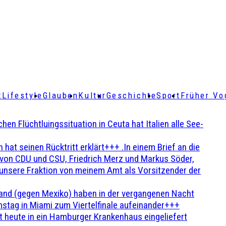
t
Lifestyle
Glauben
Kultur
Geschichte
Sport
Früher Vo
Flüchtluingssituation in Ceuta hat Italien alle See-
t seinen Rücktritt erklärt+++ .In einem Brief an die
en von CDU und CSU, Friedrich Merz und Markus Söder,
 unsere Fraktion von meinem Amt als Vorsitzender der
and (gegen Mexiko) haben in der vergangenen Nacht
stag in Miami zum Viertelfinale aufeinander+++
 heute in ein Hamburger Krankenhaus eingeliefert