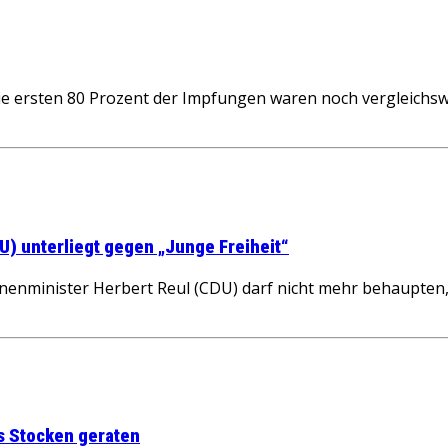
80 Prozent der Impfungen waren noch vergleichsweise ei
U) unterliegt gegen „Junge Freiheit“
nminister Herbert Reul (CDU) darf nicht mehr behaupten, d
ns Stocken geraten