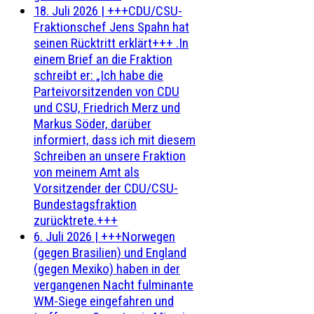
18. Juli 2026
|
+++CDU/CSU-
Fraktionschef Jens Spahn hat
seinen Rücktritt erklärt+++ .In
einem Brief an die Fraktion
schreibt er: „Ich habe die
Parteivorsitzenden von CDU
und CSU, Friedrich Merz und
Markus Söder, darüber
informiert, dass ich mit diesem
Schreiben an unsere Fraktion
von meinem Amt als
Vorsitzender der CDU/CSU-
Bundestagsfraktion
zurücktrete.+++
6. Juli 2026
|
+++Norwegen
(gegen Brasilien) und England
(gegen Mexiko) haben in der
vergangenen Nacht fulminante
WM-Siege eingefahren und