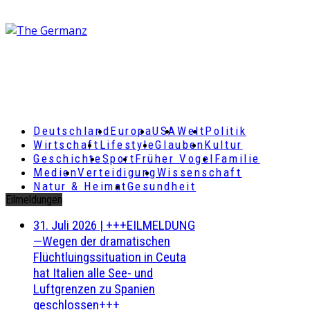
Deutschland
Europa
USA
Welt
Politik
Wirtschaft
Lifestyle
Glauben
Kultur
Geschichte
Sport
Früher Vogel
Familie
Medien
Verteidigung
Wissenschaft
Natur & Heimat
Gesundheit
Eilmeldungen
31. Juli 2026
|
+++EILMELDUNG
—Wegen der dramatischen
Flüchtluingssituation in Ceuta
hat Italien alle See- und
Luftgrenzen zu Spanien
geschlossen+++