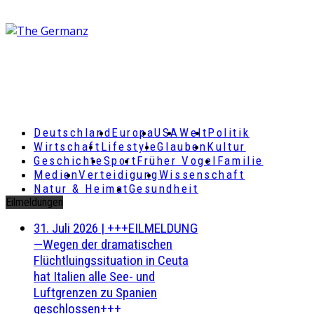
Deutschland
Europa
USA
Welt
Politik
Wirtschaft
Lifestyle
Glauben
Kultur
Geschichte
Sport
Früher Vogel
Familie
Medien
Verteidigung
Wissenschaft
Natur & Heimat
Gesundheit
Eilmeldungen
31. Juli 2026
|
+++EILMELDUNG
—Wegen der dramatischen
Flüchtluingssituation in Ceuta
hat Italien alle See- und
Luftgrenzen zu Spanien
geschlossen+++