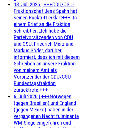
18. Juli 2026
|
+++CDU/CSU-
Fraktionschef Jens Spahn hat
seinen Rücktritt erklärt+++ .In
einem Brief an die Fraktion
schreibt er: „Ich habe die
Parteivorsitzenden von CDU
und CSU, Friedrich Merz und
Markus Söder, darüber
informiert, dass ich mit diesem
Schreiben an unsere Fraktion
von meinem Amt als
Vorsitzender der CDU/CSU-
Bundestagsfraktion
zurücktrete.+++
6. Juli 2026
|
+++Norwegen
(gegen Brasilien) und England
(gegen Mexiko) haben in der
vergangenen Nacht fulminante
WM-Siege eingefahren und