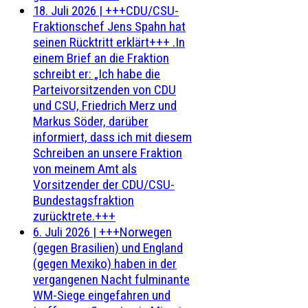
18. Juli 2026
|
+++CDU/CSU-
Fraktionschef Jens Spahn hat
seinen Rücktritt erklärt+++ .In
einem Brief an die Fraktion
schreibt er: „Ich habe die
Parteivorsitzenden von CDU
und CSU, Friedrich Merz und
Markus Söder, darüber
informiert, dass ich mit diesem
Schreiben an unsere Fraktion
von meinem Amt als
Vorsitzender der CDU/CSU-
Bundestagsfraktion
zurücktrete.+++
6. Juli 2026
|
+++Norwegen
(gegen Brasilien) und England
(gegen Mexiko) haben in der
vergangenen Nacht fulminante
WM-Siege eingefahren und