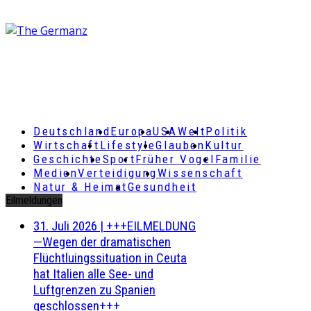
Deutschland
Europa
USA
Welt
Politik
Wirtschaft
Lifestyle
Glauben
Kultur
Geschichte
Sport
Früher Vogel
Familie
Medien
Verteidigung
Wissenschaft
Natur & Heimat
Gesundheit
Eilmeldungen
31. Juli 2026
|
+++EILMELDUNG
—Wegen der dramatischen
Flüchtluingssituation in Ceuta
hat Italien alle See- und
Luftgrenzen zu Spanien
geschlossen+++