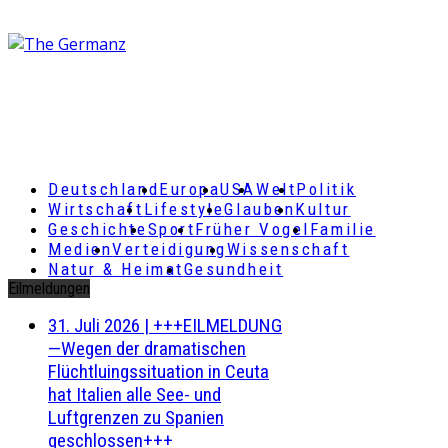
Deutschland
Europa
USA
Welt
Politik
Wirtschaft
Lifestyle
Glauben
Kultur
Geschichte
Sport
Früher Vogel
Familie
Medien
Verteidigung
Wissenschaft
Natur & Heimat
Gesundheit
Eilmeldungen
31. Juli 2026
|
+++EILMELDUNG
—Wegen der dramatischen
Flüchtluingssituation in Ceuta
hat Italien alle See- und
Luftgrenzen zu Spanien
geschlossen+++