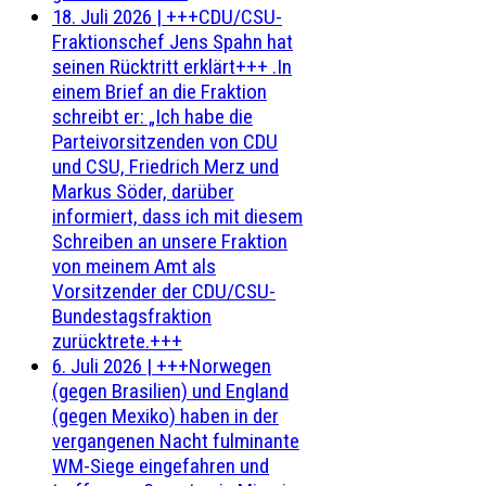
18. Juli 2026
|
+++CDU/CSU-
Fraktionschef Jens Spahn hat
seinen Rücktritt erklärt+++ .In
einem Brief an die Fraktion
schreibt er: „Ich habe die
Parteivorsitzenden von CDU
und CSU, Friedrich Merz und
Markus Söder, darüber
informiert, dass ich mit diesem
Schreiben an unsere Fraktion
von meinem Amt als
Vorsitzender der CDU/CSU-
Bundestagsfraktion
zurücktrete.+++
6. Juli 2026
|
+++Norwegen
(gegen Brasilien) und England
(gegen Mexiko) haben in der
vergangenen Nacht fulminante
WM-Siege eingefahren und