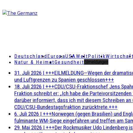
Deutschland
Europa
USA
Welt
Politik
Wirtschaf
Natur & Heimat
Gesundheit
Eilmeldungen
31. Juli 2026
|
+++EILMELDUNG—Wegen der dramatischen 
und Luftgrenzen zu Spanien geschlossen+++
18. Juli 2026
|
+++CDU/CSU-Fraktionschef Jens Spahn ha
Fraktion schreibt er: „Ich habe die Parteivorsitzend
darüber informiert, dass ich mit diesem Schreiben an
CDU/CSU-Bundestagsfraktion zurücktrete.+++
6. Juli 2026
|
+++Norwegen (gegen Brasilien) und Engl
fulminante WM-Siege eingefahren und treffen am Sam
29. Mai 2026
|
+++Der Rockmusiker Udo Lindenberg ist