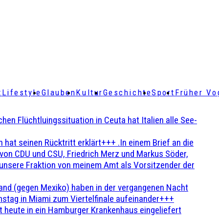
t
Lifestyle
Glauben
Kultur
Geschichte
Sport
Früher Vo
Flüchtluingssituation in Ceuta hat Italien alle See-
t seinen Rücktritt erklärt+++ .In einem Brief an die
en von CDU und CSU, Friedrich Merz und Markus Söder,
 unsere Fraktion von meinem Amt als Vorsitzender der
and (gegen Mexiko) haben in der vergangenen Nacht
stag in Miami zum Viertelfinale aufeinander+++
 heute in ein Hamburger Krankenhaus eingeliefert