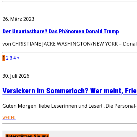
26. März 2023
Der Unantastbare? Das Phänomen Donald Trump
von CHRISTIANE JACKE WASHINGTON/NEW YORK – Donald Trum
1
2
3
4
»
30. Juli 2026
Versickern im Sommerloch? Wer meint, Fried
Guten Morgen, liebe Leserinnen und Leser! „Die Personal-R
WEITER
Unterstützen Sie uns