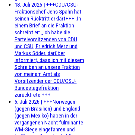
18. Juli 2026
|
+++CDU/CSU-
Fraktionschef Jens Spahn hat
seinen Rücktritt erklärt+++ .In
einem Brief an die Fraktion
schreibt er: „Ich habe die
Parteivorsitzenden von CDU
und CSU, Friedrich Merz und
Markus Söder, darüber
informiert, dass ich mit diesem
Schreiben an unsere Fraktion
von meinem Amt als
Vorsitzender der CDU/CSU-
Bundestagsfraktion
zurücktrete.+++
6. Juli 2026
|
+++Norwegen
(gegen Brasilien) und England
(gegen Mexiko) haben in der
vergangenen Nacht fulminante
WM-Siege eingefahren und