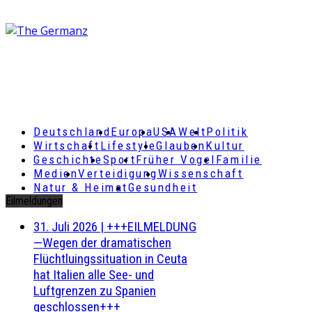
Deutschland
Europa
USA
Welt
Politik
Wirtschaft
Lifestyle
Glauben
Kultur
Geschichte
Sport
Früher Vogel
Familie
Medien
Verteidigung
Wissenschaft
Natur & Heimat
Gesundheit
Eilmeldungen
31. Juli 2026
|
+++EILMELDUNG
—Wegen der dramatischen
Flüchtluingssituation in Ceuta
hat Italien alle See- und
Luftgrenzen zu Spanien
geschlossen+++