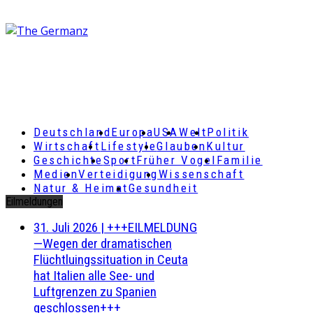
Deutschland
Europa
USA
Welt
Politik
Wirtschaft
Lifestyle
Glauben
Kultur
Geschichte
Sport
Früher Vogel
Familie
Medien
Verteidigung
Wissenschaft
Natur & Heimat
Gesundheit
Eilmeldungen
31. Juli 2026
|
+++EILMELDUNG
—Wegen der dramatischen
Flüchtluingssituation in Ceuta
hat Italien alle See- und
Luftgrenzen zu Spanien
geschlossen+++