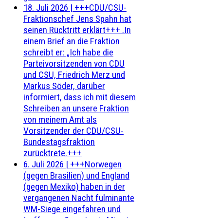
18. Juli 2026
|
+++CDU/CSU-
Fraktionschef Jens Spahn hat
seinen Rücktritt erklärt+++ .In
einem Brief an die Fraktion
schreibt er: „Ich habe die
Parteivorsitzenden von CDU
und CSU, Friedrich Merz und
Markus Söder, darüber
informiert, dass ich mit diesem
Schreiben an unsere Fraktion
von meinem Amt als
Vorsitzender der CDU/CSU-
Bundestagsfraktion
zurücktrete.+++
6. Juli 2026
|
+++Norwegen
(gegen Brasilien) und England
(gegen Mexiko) haben in der
vergangenen Nacht fulminante
WM-Siege eingefahren und