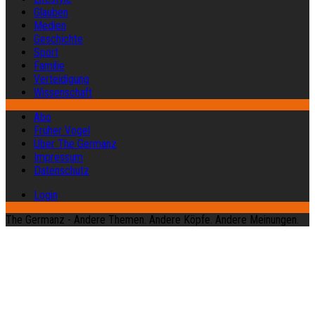
Glauben
Medien
Geschichte
Sport
Familie
Verteidigung
Wissenschaft
Abo
Früher Vogel
Über The Germanz
Impressum
Datenschutz
Login
The Germanz - Andere Themen. Andere Köpfe. Andere Meinungen.