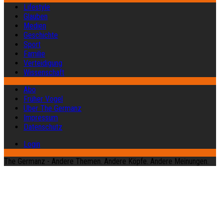
Lifestyle
Glauben
Medien
Geschichte
Sport
Familie
Verteidigung
Wissenschaft
Abo
Früher Vogel
Über The Germanz
Impressum
Datenschutz
Login
The Germanz - Andere Themen. Andere Köpfe. Andere Meinungen.