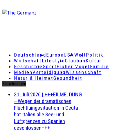
Deutschland
Europa
USA
Welt
Politik
Wirtschaft
Lifestyle
Glauben
Kultur
Geschichte
Sport
Früher Vogel
Familie
Medien
Verteidigung
Wissenschaft
Natur & Heimat
Gesundheit
Eilmeldungen
31. Juli 2026
|
+++EILMELDUNG
—Wegen der dramatischen
Flüchtluingssituation in Ceuta
hat Italien alle See- und
Luftgrenzen zu Spanien
geschlossen+++