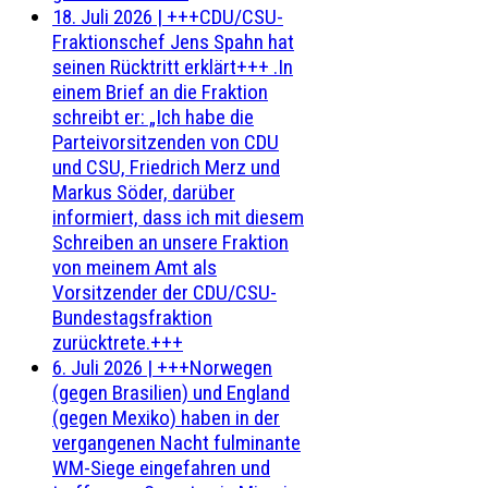
18. Juli 2026
|
+++CDU/CSU-
Fraktionschef Jens Spahn hat
seinen Rücktritt erklärt+++ .In
einem Brief an die Fraktion
schreibt er: „Ich habe die
Parteivorsitzenden von CDU
und CSU, Friedrich Merz und
Markus Söder, darüber
informiert, dass ich mit diesem
Schreiben an unsere Fraktion
von meinem Amt als
Vorsitzender der CDU/CSU-
Bundestagsfraktion
zurücktrete.+++
6. Juli 2026
|
+++Norwegen
(gegen Brasilien) und England
(gegen Mexiko) haben in der
vergangenen Nacht fulminante
WM-Siege eingefahren und