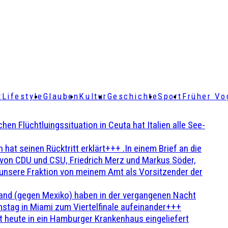
t
Lifestyle
Glauben
Kultur
Geschichte
Sport
Früher Vo
Flüchtluingssituation in Ceuta hat Italien alle See-
t seinen Rücktritt erklärt+++ .In einem Brief an die
en von CDU und CSU, Friedrich Merz und Markus Söder,
 unsere Fraktion von meinem Amt als Vorsitzender der
and (gegen Mexiko) haben in der vergangenen Nacht
stag in Miami zum Viertelfinale aufeinander+++
 heute in ein Hamburger Krankenhaus eingeliefert