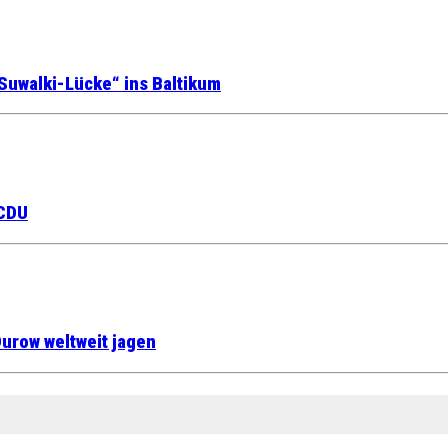
Suwalki-Lücke“ ins Baltikum
 CDU
urow weltweit jagen