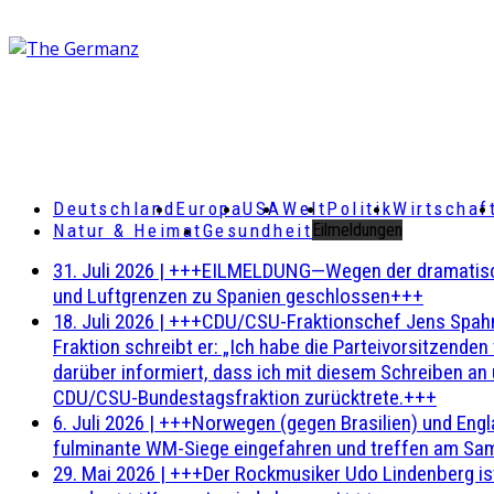
Deutschland
Europa
USA
Welt
Politik
Wirtschaf
Natur & Heimat
Gesundheit
Eilmeldungen
31. Juli 2026
|
+++EILMELDUNG—Wegen der dramatischen 
und Luftgrenzen zu Spanien geschlossen+++
18. Juli 2026
|
+++CDU/CSU-Fraktionschef Jens Spahn ha
Fraktion schreibt er: „Ich habe die Parteivorsitzend
darüber informiert, dass ich mit diesem Schreiben an
CDU/CSU-Bundestagsfraktion zurücktrete.+++
6. Juli 2026
|
+++Norwegen (gegen Brasilien) und Engl
fulminante WM-Siege eingefahren und treffen am Sam
29. Mai 2026
|
+++Der Rockmusiker Udo Lindenberg ist