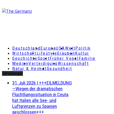
Deutschland
Europa
USA
Welt
Politik
Wirtschaft
Lifestyle
Glauben
Kultur
Geschichte
Sport
Früher Vogel
Familie
Medien
Verteidigung
Wissenschaft
Natur & Heimat
Gesundheit
Eilmeldungen
31. Juli 2026
|
+++EILMELDUNG
—Wegen der dramatischen
Flüchtluingssituation in Ceuta
hat Italien alle See- und
Luftgrenzen zu Spanien
geschlossen+++