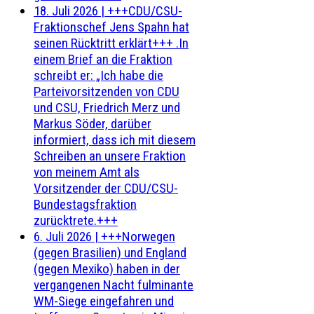
18. Juli 2026
|
+++CDU/CSU-
Fraktionschef Jens Spahn hat
seinen Rücktritt erklärt+++ .In
einem Brief an die Fraktion
schreibt er: „Ich habe die
Parteivorsitzenden von CDU
und CSU, Friedrich Merz und
Markus Söder, darüber
informiert, dass ich mit diesem
Schreiben an unsere Fraktion
von meinem Amt als
Vorsitzender der CDU/CSU-
Bundestagsfraktion
zurücktrete.+++
6. Juli 2026
|
+++Norwegen
(gegen Brasilien) und England
(gegen Mexiko) haben in der
vergangenen Nacht fulminante
WM-Siege eingefahren und