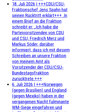
18. Juli 2026
|
+++CDU/CSU-
Fraktionschef Jens Spahn hat
seinen Rücktritt erklärt+++ .In
einem Brief an die Fraktion
schreibt er: „Ich habe die
Parteivorsitzenden von CDU
und CSU, Friedrich Merz und
Markus Söder, darüber
informiert, dass ich mit diesem
Schreiben an unsere Fraktion
von meinem Amt als
Vorsitzender der CDU/CSU-
Bundestagsfraktion
zurücktrete.+++
6. Juli 2026
|
+++Norwegen
(gegen Brasilien) und England
(gegen Mexiko) haben in der
vergangenen Nacht fulminante
WM-Siege eingefahren und