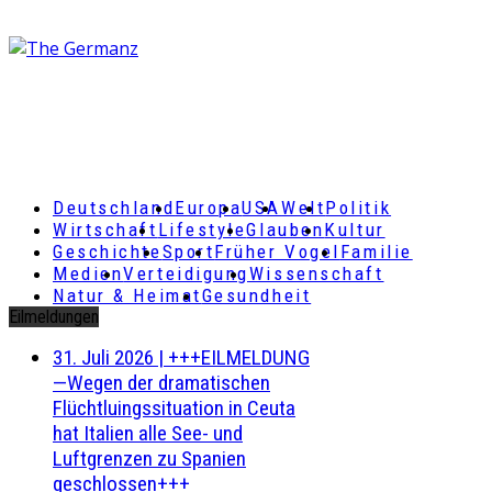
Deutschland
Europa
USA
Welt
Politik
Wirtschaft
Lifestyle
Glauben
Kultur
Geschichte
Sport
Früher Vogel
Familie
Medien
Verteidigung
Wissenschaft
Natur & Heimat
Gesundheit
Eilmeldungen
31. Juli 2026
|
+++EILMELDUNG
—Wegen der dramatischen
Flüchtluingssituation in Ceuta
hat Italien alle See- und
Luftgrenzen zu Spanien
geschlossen+++