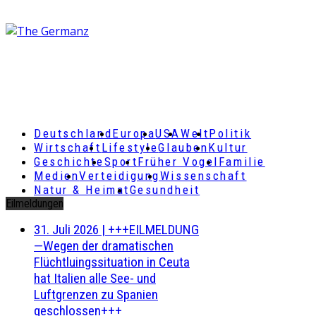
Deutschland
Europa
USA
Welt
Politik
Wirtschaft
Lifestyle
Glauben
Kultur
Geschichte
Sport
Früher Vogel
Familie
Medien
Verteidigung
Wissenschaft
Natur & Heimat
Gesundheit
Eilmeldungen
31. Juli 2026
|
+++EILMELDUNG
—Wegen der dramatischen
Flüchtluingssituation in Ceuta
hat Italien alle See- und
Luftgrenzen zu Spanien
geschlossen+++