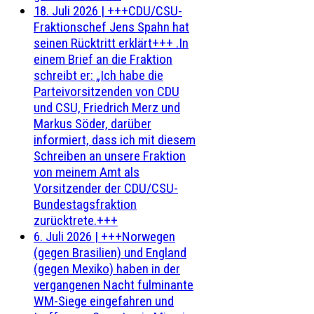
18. Juli 2026
|
+++CDU/CSU-
Fraktionschef Jens Spahn hat
seinen Rücktritt erklärt+++ .In
einem Brief an die Fraktion
schreibt er: „Ich habe die
Parteivorsitzenden von CDU
und CSU, Friedrich Merz und
Markus Söder, darüber
informiert, dass ich mit diesem
Schreiben an unsere Fraktion
von meinem Amt als
Vorsitzender der CDU/CSU-
Bundestagsfraktion
zurücktrete.+++
6. Juli 2026
|
+++Norwegen
(gegen Brasilien) und England
(gegen Mexiko) haben in der
vergangenen Nacht fulminante
WM-Siege eingefahren und