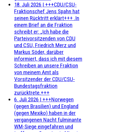
18. Juli 2026
|
+++CDU/CSU-
Fraktionschef Jens Spahn hat
seinen Rücktritt erklärt+++ .In
einem Brief an die Fraktion
schreibt er: „Ich habe die
Parteivorsitzenden von CDU
und CSU, Friedrich Merz und
Markus Söder, darüber
informiert, dass ich mit diesem
Schreiben an unsere Fraktion
von meinem Amt als
Vorsitzender der CDU/CSU-
Bundestagsfraktion
zurücktrete.+++
6. Juli 2026
|
+++Norwegen
(gegen Brasilien) und England
(gegen Mexiko) haben in der
vergangenen Nacht fulminante
WM-Siege eingefahren und