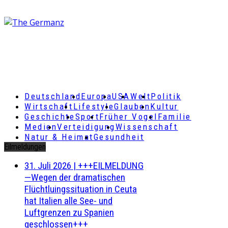
Deutschland
Europa
USA
Welt
Politik
Wirtschaft
Lifestyle
Glauben
Kultur
Geschichte
Sport
Früher Vogel
Familie
Medien
Verteidigung
Wissenschaft
Natur & Heimat
Gesundheit
Eilmeldungen
31. Juli 2026
|
+++EILMELDUNG
—Wegen der dramatischen
Flüchtluingssituation in Ceuta
hat Italien alle See- und
Luftgrenzen zu Spanien
geschlossen+++