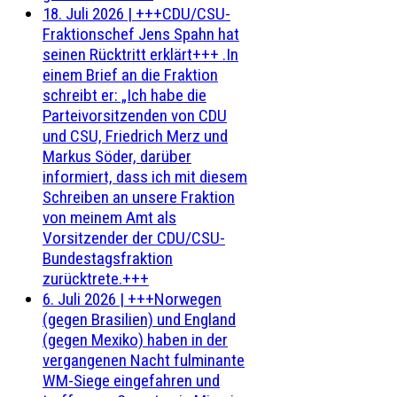
18. Juli 2026
|
+++CDU/CSU-
Fraktionschef Jens Spahn hat
seinen Rücktritt erklärt+++ .In
einem Brief an die Fraktion
schreibt er: „Ich habe die
Parteivorsitzenden von CDU
und CSU, Friedrich Merz und
Markus Söder, darüber
informiert, dass ich mit diesem
Schreiben an unsere Fraktion
von meinem Amt als
Vorsitzender der CDU/CSU-
Bundestagsfraktion
zurücktrete.+++
6. Juli 2026
|
+++Norwegen
(gegen Brasilien) und England
(gegen Mexiko) haben in der
vergangenen Nacht fulminante
WM-Siege eingefahren und