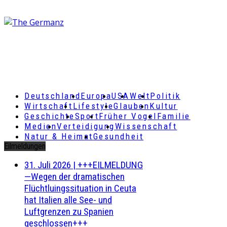
Deutschland
Europa
USA
Welt
Politik
Wirtschaft
Lifestyle
Glauben
Kultur
Geschichte
Sport
Früher Vogel
Familie
Medien
Verteidigung
Wissenschaft
Natur & Heimat
Gesundheit
Eilmeldungen
31. Juli 2026
|
+++EILMELDUNG
—Wegen der dramatischen
Flüchtluingssituation in Ceuta
hat Italien alle See- und
Luftgrenzen zu Spanien
geschlossen+++