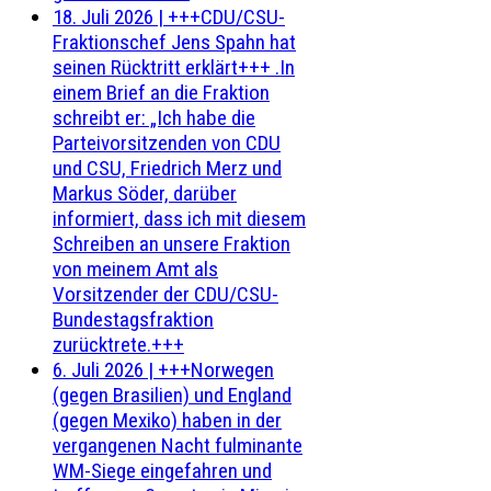
18. Juli 2026
|
+++CDU/CSU-
Fraktionschef Jens Spahn hat
seinen Rücktritt erklärt+++ .In
einem Brief an die Fraktion
schreibt er: „Ich habe die
Parteivorsitzenden von CDU
und CSU, Friedrich Merz und
Markus Söder, darüber
informiert, dass ich mit diesem
Schreiben an unsere Fraktion
von meinem Amt als
Vorsitzender der CDU/CSU-
Bundestagsfraktion
zurücktrete.+++
6. Juli 2026
|
+++Norwegen
(gegen Brasilien) und England
(gegen Mexiko) haben in der
vergangenen Nacht fulminante
WM-Siege eingefahren und