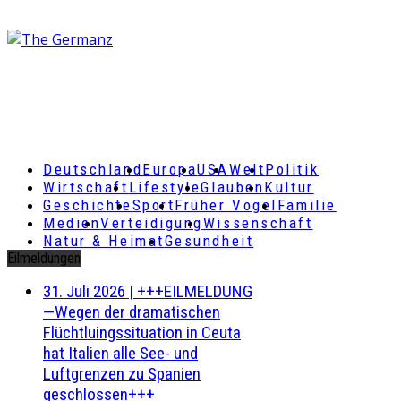
Deutschland
Europa
USA
Welt
Politik
Wirtschaft
Lifestyle
Glauben
Kultur
Geschichte
Sport
Früher Vogel
Familie
Medien
Verteidigung
Wissenschaft
Natur & Heimat
Gesundheit
Eilmeldungen
31. Juli 2026
|
+++EILMELDUNG
—Wegen der dramatischen
Flüchtluingssituation in Ceuta
hat Italien alle See- und
Luftgrenzen zu Spanien
geschlossen+++