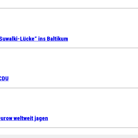
Suwalki-Lücke“ ins Baltikum
 CDU
urow weltweit jagen