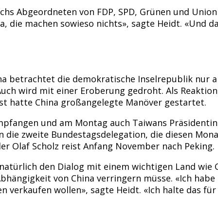
echs Abgeordneten von FDP, SPD, Grünen und Union 
ja, die machen sowieso nichts», sagte Heidt. «Und 
a betrachtet die demokratische Inselrepublik nur al
 Auch wird mit einer Eroberung gedroht. Als Reaktio
st hatte China großangelegte Manöver gestartet.
pfangen und am Montag auch Taiwans Präsidentin Ts
 die zweite Bundestagsdelegation, die diesen Monat
ler Olaf Scholz reist Anfang November nach Peking.
 natürlich den Dialog mit einem wichtigen Land wie
Abhängigkeit von China verringern müsse. «Ich habe
 verkaufen wollen», sagte Heidt. «Ich halte das fü