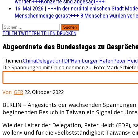
worden+++Konzerte sind abgesagt+++
16. Mai 2026
|
+++In der norditalienischen Stadt Mode
Menschenmenge gerast+++ 8 Menschen wurden verlet
Suchen
nach:
TEILEN
TWITTERN
TEILEN
DRUCKEN
Abgeordnete des Bundestages zu Gespräche
Themen:
China
Delegation
FDP
Hamburger Hafen
Peter Heid
Die Spannungen mit China nehmen zu. Foto: Mark Schiefe
Von:
GER
22. Oktober 2022
BERLIN – Angesichts der wachsenden Spannungen 
beginnenden Besuch in Taiwan ein Signal der Unte
Wie der Leiter der Delegation, Peter Heidt (FDP)
wollen» und für die «Selbstständigkeit Taiwans» ei