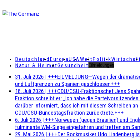
Deutschland
Europa
USA
Welt
Politik
Wirtschaf
Natur & Heimat
Gesundheit
Eilmeldungen
31. Juli 2026
|
+++EILMELDUNG—Wegen der dramatischen 
und Luftgrenzen zu Spanien geschlossen+++
18. Juli 2026
|
+++CDU/CSU-Fraktionschef Jens Spahn ha
Fraktion schreibt er: „Ich habe die Parteivorsitzend
darüber informiert, dass ich mit diesem Schreiben an
CDU/CSU-Bundestagsfraktion zurücktrete.+++
6. Juli 2026
|
+++Norwegen (gegen Brasilien) und Engl
fulminante WM-Siege eingefahren und treffen am Sam
29. Mai 2026
|
+++Der Rockmusiker Udo Lindenberg ist