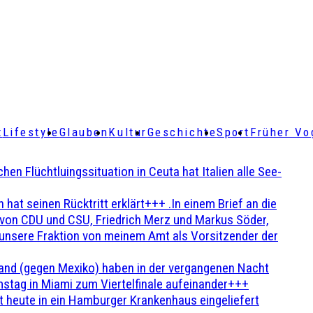
t
Lifestyle
Glauben
Kultur
Geschichte
Sport
Früher Vo
Flüchtluingssituation in Ceuta hat Italien alle See-
t seinen Rücktritt erklärt+++ .In einem Brief an die
en von CDU und CSU, Friedrich Merz und Markus Söder,
 unsere Fraktion von meinem Amt als Vorsitzender der
and (gegen Mexiko) haben in der vergangenen Nacht
stag in Miami zum Viertelfinale aufeinander+++
 heute in ein Hamburger Krankenhaus eingeliefert