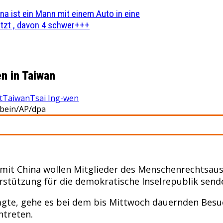
na ist ein Mann mit einem Auto in eine
zt , davon 4 schwer+++
n in Taiwan
t
Taiwan
Tsai Ing-wen
lbein/AP/dpa
mit China wollen Mitglieder des Menschenrechtsau
rstützung für die demokratische Inselrepublik send
, sagte, gehe es bei dem bis Mittwoch dauernden Be
ntreten.