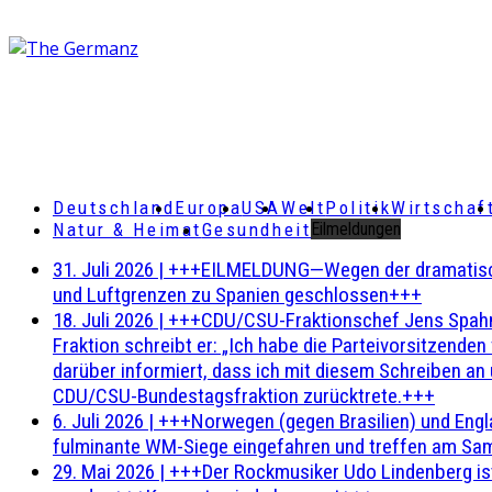
Deutschland
Europa
USA
Welt
Politik
Wirtschaf
Natur & Heimat
Gesundheit
Eilmeldungen
31. Juli 2026
|
+++EILMELDUNG—Wegen der dramatischen 
und Luftgrenzen zu Spanien geschlossen+++
18. Juli 2026
|
+++CDU/CSU-Fraktionschef Jens Spahn ha
Fraktion schreibt er: „Ich habe die Parteivorsitzend
darüber informiert, dass ich mit diesem Schreiben an
CDU/CSU-Bundestagsfraktion zurücktrete.+++
6. Juli 2026
|
+++Norwegen (gegen Brasilien) und Engl
fulminante WM-Siege eingefahren und treffen am Sam
29. Mai 2026
|
+++Der Rockmusiker Udo Lindenberg ist