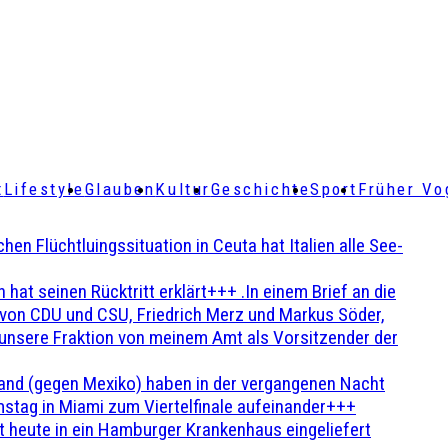
t
Lifestyle
Glauben
Kultur
Geschichte
Sport
Früher Vo
Flüchtluingssituation in Ceuta hat Italien alle See-
t seinen Rücktritt erklärt+++ .In einem Brief an die
en von CDU und CSU, Friedrich Merz und Markus Söder,
 unsere Fraktion von meinem Amt als Vorsitzender der
and (gegen Mexiko) haben in der vergangenen Nacht
stag in Miami zum Viertelfinale aufeinander+++
 heute in ein Hamburger Krankenhaus eingeliefert