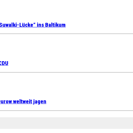
Suwalki-Lücke“ ins Baltikum
 CDU
urow weltweit jagen