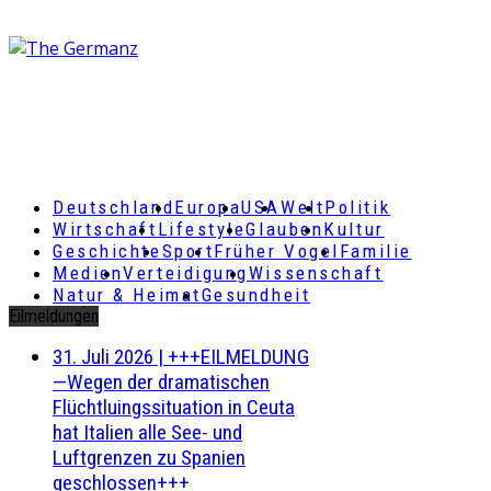
Deutschland
Europa
USA
Welt
Politik
Wirtschaft
Lifestyle
Glauben
Kultur
Geschichte
Sport
Früher Vogel
Familie
Medien
Verteidigung
Wissenschaft
Natur & Heimat
Gesundheit
Eilmeldungen
31. Juli 2026
|
+++EILMELDUNG
—Wegen der dramatischen
Flüchtluingssituation in Ceuta
hat Italien alle See- und
Luftgrenzen zu Spanien
geschlossen+++