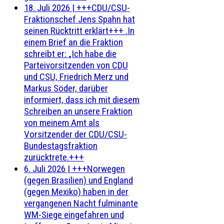
18. Juli 2026
|
+++CDU/CSU-
Fraktionschef Jens Spahn hat
seinen Rücktritt erklärt+++ .In
einem Brief an die Fraktion
schreibt er: „Ich habe die
Parteivorsitzenden von CDU
und CSU, Friedrich Merz und
Markus Söder, darüber
informiert, dass ich mit diesem
Schreiben an unsere Fraktion
von meinem Amt als
Vorsitzender der CDU/CSU-
Bundestagsfraktion
zurücktrete.+++
6. Juli 2026
|
+++Norwegen
(gegen Brasilien) und England
(gegen Mexiko) haben in der
vergangenen Nacht fulminante
WM-Siege eingefahren und