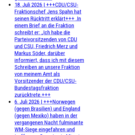
18. Juli 2026
|
+++CDU/CSU-
Fraktionschef Jens Spahn hat
seinen Rücktritt erklärt+++ .In
einem Brief an die Fraktion
schreibt er: „Ich habe die
Parteivorsitzenden von CDU
und CSU, Friedrich Merz und
Markus Söder, darüber
informiert, dass ich mit diesem
Schreiben an unsere Fraktion
von meinem Amt als
Vorsitzender der CDU/CSU-
Bundestagsfraktion
zurücktrete.+++
6. Juli 2026
|
+++Norwegen
(gegen Brasilien) und England
(gegen Mexiko) haben in der
vergangenen Nacht fulminante
WM-Siege eingefahren und