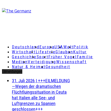
Deutschland
Europa
USA
Welt
Politik
Wirtschaft
Lifestyle
Glauben
Kultur
Geschichte
Sport
Früher Vogel
Familie
Medien
Verteidigung
Wissenschaft
Natur & Heimat
Gesundheit
Eilmeldungen
31. Juli 2026
|
+++EILMELDUNG
—Wegen der dramatischen
Flüchtluingssituation in Ceuta
hat Italien alle See- und
Luftgrenzen zu Spanien
geschlossen+++