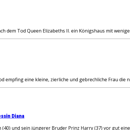
h dem Tod Queen Elizabeths II. ein Königshaus mit weniger
pfing eine kleine, zierliche und gebrechliche Frau die n
essin Diana
0) und sein jüngerer Bruder Prinz Harry (37) vor gut ein