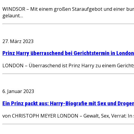
WINDSOR – Mit einem großen Staraufgebot und einer bunte
gelaunt…
27. März 2023
Prinz Harry überraschend bei Gerichtstermin in London
LONDON – Überraschend ist Prinz Harry zu einem Gerichts
6. Januar 2023
Ein Prinz packt aus: Harry-Biografie mit Sex und Drogen
von CHRISTOPH MEYER LONDON – Gewalt, Sex, Verrat: In se