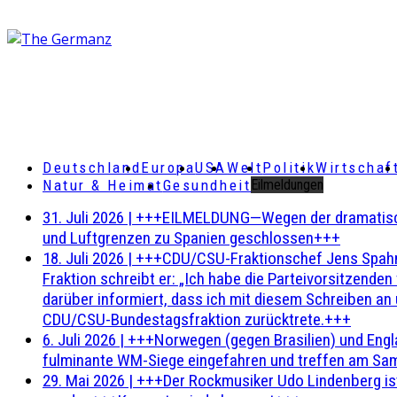
Deutschland
Europa
USA
Welt
Politik
Wirtschaf
Natur & Heimat
Gesundheit
Eilmeldungen
31. Juli 2026
|
+++EILMELDUNG—Wegen der dramatischen 
und Luftgrenzen zu Spanien geschlossen+++
18. Juli 2026
|
+++CDU/CSU-Fraktionschef Jens Spahn ha
Fraktion schreibt er: „Ich habe die Parteivorsitzend
darüber informiert, dass ich mit diesem Schreiben an
CDU/CSU-Bundestagsfraktion zurücktrete.+++
6. Juli 2026
|
+++Norwegen (gegen Brasilien) und Engl
fulminante WM-Siege eingefahren und treffen am Sam
29. Mai 2026
|
+++Der Rockmusiker Udo Lindenberg ist