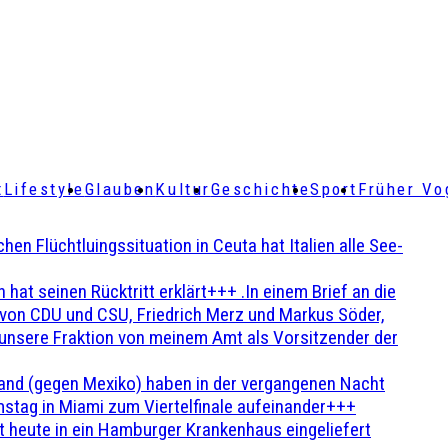
t
Lifestyle
Glauben
Kultur
Geschichte
Sport
Früher Vo
Flüchtluingssituation in Ceuta hat Italien alle See-
t seinen Rücktritt erklärt+++ .In einem Brief an die
en von CDU und CSU, Friedrich Merz und Markus Söder,
 unsere Fraktion von meinem Amt als Vorsitzender der
and (gegen Mexiko) haben in der vergangenen Nacht
stag in Miami zum Viertelfinale aufeinander+++
 heute in ein Hamburger Krankenhaus eingeliefert