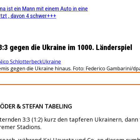
na ist ein Mann mit einem Auto in eine
zt , davon 4 schwer+++
:3 gegen die Ukraine im 1000. Länderspiel
Nico Schlotterbeck
Ukraine
mis gegen die Ukraine hinaus. Foto: Federico Gambarini/dp
RÖDER & STEFAN TABELING
ternden 3:3 (1:2) kurz den tapferen Ukrainern, da
emer Stadions.
coach, während Kai Havertz und Co. an diesem symb