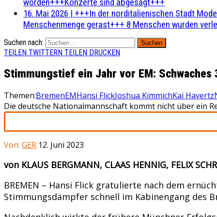
worden+++Konzerte sind abgesagt+++
16. Mai 2026
|
+++In der norditalienischen Stadt Mode
Menschenmenge gerast+++ 8 Menschen wurden verlet
Suchen nach:
TEILEN
TWITTERN
TEILEN
DRUCKEN
Stimmungstief ein Jahr vor EM: Schwaches 3
Themen:
Bremen
EM
Hansi Flick
Joshua Kimmich
Kai Havertz
Die deutsche Nationalmannschaft kommt nicht über ein Re
Von:
GER
12. Juni 2023
von KLAUS BERGMANN, CLAAS HENNIG, FELIX SCH
BREMEN – Hansi Flick gratulierte nach dem ernüch
Stimmungsdämpfer schnell im Kabinengang des Br
Nachdenklich wirkte der frühere Münchner Erfolgs