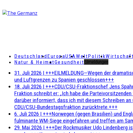
Deutschland
Europa
USA
Welt
Politik
Wirtschaf
Natur & Heimat
Gesundheit
Eilmeldungen
31. Juli 2026
|
+++EILMELDUNG—Wegen der dramatischen 
und Luftgrenzen zu Spanien geschlossen+++
18. Juli 2026
|
+++CDU/CSU-Fraktionschef Jens Spahn ha
Fraktion schreibt er: „Ich habe die Parteivorsitzend
darüber informiert, dass ich mit diesem Schreiben an
CDU/CSU-Bundestagsfraktion zurücktrete.+++
6. Juli 2026
|
+++Norwegen (gegen Brasilien) und Engl
fulminante WM-Siege eingefahren und treffen am Sam
29. Mai 2026
|
+++Der Rockmusiker Udo Lindenberg ist