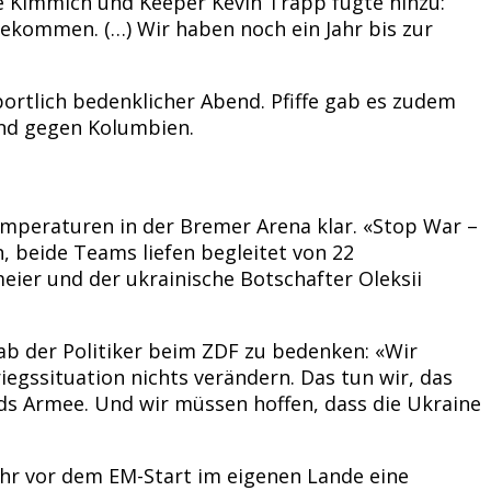
te Kimmich und Keeper Kevin Trapp fügte hinzu:
bekommen. (…) Wir haben noch ein Jahr bis zur
ortlich bedenklicher Abend. Pfiffe gab es zudem
und gegen Kolumbien.
mperaturen in der Bremer Arena klar. «Stop War –
 beide Teams liefen begleitet von 22
eier und der ukrainische Botschafter Oleksii
gab der Politiker beim ZDF zu bedenken: «Wir
riegssituation nichts verändern. Das tun wir, das
ands Armee. Und wir müssen hoffen, dass die Ukraine
n Jahr vor dem EM-Start im eigenen Lande eine