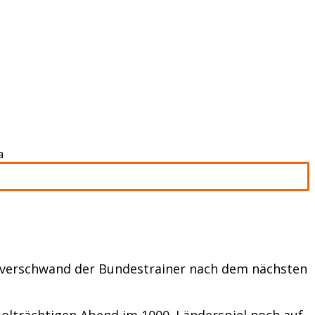
a
nn verschwand der Bundestrainer nach dem nächsten
olträchtigen Abend im 1000. Länderspiel noch auf