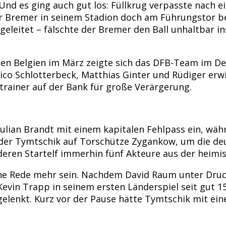
 Und es ging auch gut los: Füllkrug verpasste nach
r Bremer in seinem Stadion doch am Führungstor bet
leitet – fälschte der Bremer den Ball unhaltbar in
en Belgien im März zeigte sich das DFB-Team im Defe
co Schlotterbeck, Matthias Ginter und Rüdiger erwie
rainer auf der Bank für große Verärgerung.
ulian Brandt mit einem kapitalen Fehlpass ein, wäh
ander Tymtschik auf Torschütze Zygankow, um die d
 deren Startelf immerhin fünf Akteure aus der heim
e Rede mehr sein. Nachdem David Raum unter Druck 
evin Trapp in seinem ersten Länderspiel seit gut 15
elenkt. Kurz vor der Pause hätte Tymtschik mit ei