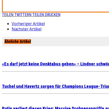
TEILEN
TWITTERN
TEILEN
DRUCKEN
Vorheriger Artikel
Nächster Artikel
Ähnliche Artikel
«Es darf jetzt keine Denktabus geben» – Lindner schwör
Tuchel und Havertz sorgen für Champions League-Triu
Putin verliert diesen Krieg: Massive Drohnenangriffe 