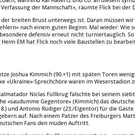
ie Verfassung der Mannschaft», räumte Flick bei de
der breiten Brust unterwegs ist. Daran müssen wir a
 Fehlern» nach einem guten Beginn. Mal wieder: Wie 
sondere defensiv erneut nicht turniertauglich. So 
Heim-EM hat Flick noch viele Baustellen zu bearbei
tze Joshua Kimmich (90.+1) mit späten Toren wenig
arke «Ukraine»-Sprechchöre waren im Weserstadion 
kalmatador Niclas Füllkrug fälschte bei seinem sieb
 ehe «saudumme Gegentore» (Kimmich) das deutsche 
 und Antonio Rüdiger (23./Eigentor) für die Gäste a
gebern auf. Nach einem Patzer des Freiburgers Mat
deutschen Fans den müden Auftritt.