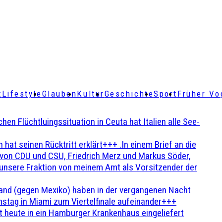
t
Lifestyle
Glauben
Kultur
Geschichte
Sport
Früher Vo
Flüchtluingssituation in Ceuta hat Italien alle See-
t seinen Rücktritt erklärt+++ .In einem Brief an die
en von CDU und CSU, Friedrich Merz und Markus Söder,
 unsere Fraktion von meinem Amt als Vorsitzender der
and (gegen Mexiko) haben in der vergangenen Nacht
stag in Miami zum Viertelfinale aufeinander+++
 heute in ein Hamburger Krankenhaus eingeliefert