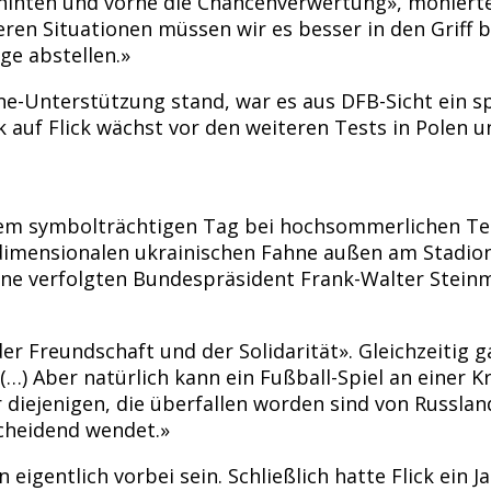
er hinten und vorne die Chancenverwertung», monier
eren Situationen müssen wir es besser in den Griff 
ge abstellen.»
ne-Unterstützung stand, war es aus DFB-Sicht ein sp
k auf Flick wächst vor den weiteren Tests in Polen 
esem symbolträchtigen Tag bei hochsommerlichen Te
dimensionalen ukrainischen Fahne außen am Stadion,
büne verfolgten Bundespräsident Frank-Walter Steinm
der Freundschaft und der Solidarität». Gleichzeitig 
(…) Aber natürlich kann ein Fußball-Spiel an einer K
ür diejenigen, die überfallen worden sind von Russl
scheidend wendet.»
en eigentlich vorbei sein. Schließlich hatte Flick ei