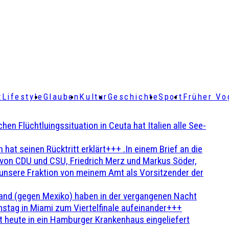
t
Lifestyle
Glauben
Kultur
Geschichte
Sport
Früher Vo
Flüchtluingssituation in Ceuta hat Italien alle See-
t seinen Rücktritt erklärt+++ .In einem Brief an die
en von CDU und CSU, Friedrich Merz und Markus Söder,
 unsere Fraktion von meinem Amt als Vorsitzender der
and (gegen Mexiko) haben in der vergangenen Nacht
stag in Miami zum Viertelfinale aufeinander+++
 heute in ein Hamburger Krankenhaus eingeliefert