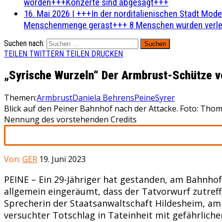
worden+++Konzerte sind abgesagt+++
16. Mai 2026
|
+++In der norditalienischen Stadt Mode
Menschenmenge gerast+++ 8 Menschen wurden verlet
Suchen nach:
TEILEN
TWITTERN
TEILEN
DRUCKEN
„Syrische Wurzeln“ Der Armbrust-Schütze v
Themen:
Armbrust
Daniela Behrens
Peine
Syrer
Blick auf den Peiner Bahnhof nach der Attacke. Foto: Th
Nennung des vorstehenden Credits
Von:
GER
19. Juni 2023
PEINE – Ein 29-Jähriger hat gestanden, am Bahnho
allgemein eingeräumt, dass der Tatvorwurf zutreff
Sprecherin der Staatsanwaltschaft Hildesheim, am
versuchter Totschlag in Tateinheit mit gefährlich