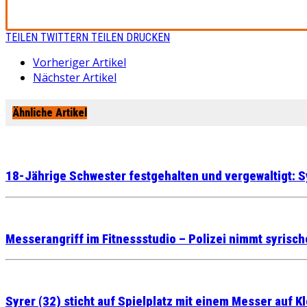
TEILEN
TWITTERN
TEILEN
DRUCKEN
Vorheriger Artikel
Nächster Artikel
Ähnliche Artikel
18-Jährige Schwester festgehalten und vergewaltigt: S
Messerangriff im Fitnessstudio – Polizei nimmt syrische
Syrer (32) sticht auf Spielplatz mit einem Messer auf K