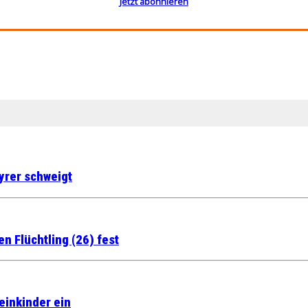
Jetzt abonnieren
yrer schweigt
n Flüchtling (26) fest
leinkinder ein