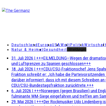
Deutschland
Europa
USA
Welt
Politik
Wirtschaf
Natur & Heimat
Gesundheit
Eilmeldungen
31. Juli 2026
|
+++EILMELDUNG—Wegen der dramatischen 
und Luftgrenzen zu Spanien geschlossen+++
18. Juli 2026
|
+++CDU/CSU-Fraktionschef Jens Spahn ha
Fraktion schreibt er: „Ich habe die Parteivorsitzend
darüber informiert, dass ich mit diesem Schreiben an
CDU/CSU-Bundestagsfraktion zurücktrete.+++
6. Juli 2026
|
+++Norwegen (gegen Brasilien) und Engl
fulminante WM-Siege eingefahren und treffen am Sam
29. Mai 2026
|
+++Der Rockmusiker Udo Lindenberg ist