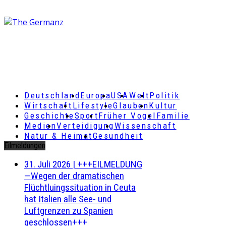
Deutschland
Europa
USA
Welt
Politik
Wirtschaft
Lifestyle
Glauben
Kultur
Geschichte
Sport
Früher Vogel
Familie
Medien
Verteidigung
Wissenschaft
Natur & Heimat
Gesundheit
Eilmeldungen
31. Juli 2026
|
+++EILMELDUNG
—Wegen der dramatischen
Flüchtluingssituation in Ceuta
hat Italien alle See- und
Luftgrenzen zu Spanien
geschlossen+++