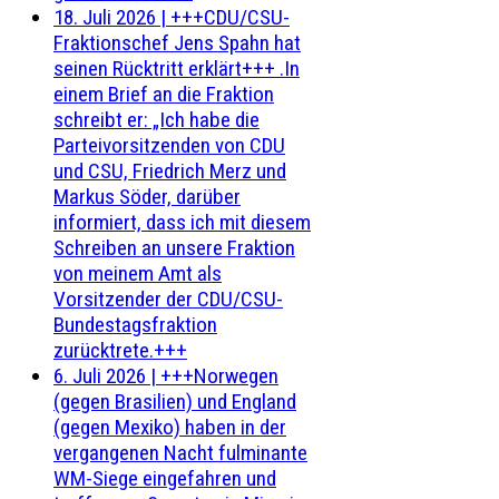
18. Juli 2026
|
+++CDU/CSU-
Fraktionschef Jens Spahn hat
seinen Rücktritt erklärt+++ .In
einem Brief an die Fraktion
schreibt er: „Ich habe die
Parteivorsitzenden von CDU
und CSU, Friedrich Merz und
Markus Söder, darüber
informiert, dass ich mit diesem
Schreiben an unsere Fraktion
von meinem Amt als
Vorsitzender der CDU/CSU-
Bundestagsfraktion
zurücktrete.+++
6. Juli 2026
|
+++Norwegen
(gegen Brasilien) und England
(gegen Mexiko) haben in der
vergangenen Nacht fulminante
WM-Siege eingefahren und