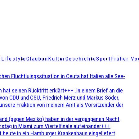
t
Lifestyle
Glauben
Kultur
Geschichte
Sport
Früher Vo
Flüchtluingssituation in Ceuta hat Italien alle See-
t seinen Rücktritt erklärt+++ .In einem Brief an die
en von CDU und CSU, Friedrich Merz und Markus Söder,
 unsere Fraktion von meinem Amt als Vorsitzender der
and (gegen Mexiko) haben in der vergangenen Nacht
stag in Miami zum Viertelfinale aufeinander+++
 heute in ein Hamburger Krankenhaus eingeliefert