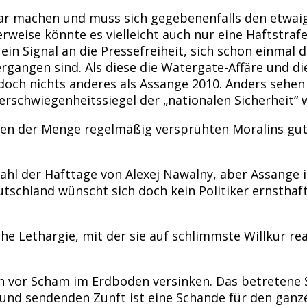
fbar machen und muss sich gegebenenfalls den etwai
weise könnte es vielleicht auch nur eine Haftstrafe 
ein Signal an die Pressefreiheit, sich schon einmal
rgangen sind. Als diese die Watergate-Affäre und d
och nichts anderes als Assange 2010. Anders sehen 
Verschwiegenheitssiegel der „nationalen Sicherheit“ 
gen der Menge regelmäßig versprühten Moralins gut 
zahl der Hafttage von Alexej Nawalny, aber Assange
tschland wünscht sich doch kein Politiker ernsthaft
che Lethargie, mit der sie auf schlimmste Willkür r
en vor Scham im Erdboden versinken. Das betretene
und sendenden Zunft ist eine Schande für den ganze