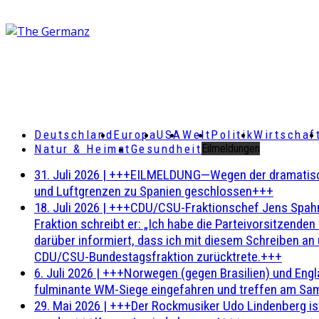
Deutschland
Europa
USA
Welt
Politik
Wirtschaf
Natur & Heimat
Gesundheit
Eilmeldungen
31. Juli 2026
|
+++EILMELDUNG—Wegen der dramatischen 
und Luftgrenzen zu Spanien geschlossen+++
18. Juli 2026
|
+++CDU/CSU-Fraktionschef Jens Spahn ha
Fraktion schreibt er: „Ich habe die Parteivorsitzend
darüber informiert, dass ich mit diesem Schreiben an
CDU/CSU-Bundestagsfraktion zurücktrete.+++
6. Juli 2026
|
+++Norwegen (gegen Brasilien) und Engl
fulminante WM-Siege eingefahren und treffen am Sam
29. Mai 2026
|
+++Der Rockmusiker Udo Lindenberg ist