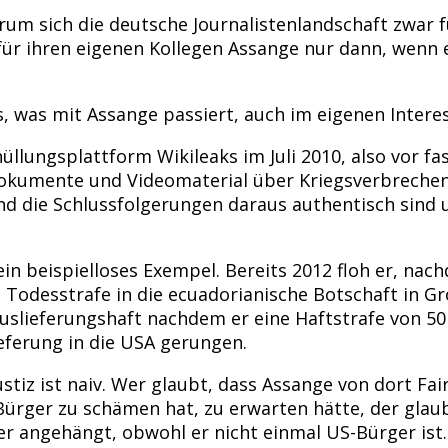
rum sich die deutsche Journalistenlandschaft zwar 
 für ihren eigenen Kollegen Assange nur dann, wenn
 was mit Assange passiert, auch im eigenen Intere
üllungsplattform Wikileaks im Juli 2010, also vor fa
okumente und Videomaterial über Kriegsverbrechen 
d die Schlussfolgerungen daraus authentisch sind un
 ein beispielloses Exempel. Bereits 2012 floh er, n
odesstrafe in die ecuadorianische Botschaft in Gro
 Auslieferungshaft nachdem er eine Haftstrafe von 
ieferung in die USA gerungen.
ustiz ist naiv. Wer glaubt, dass Assange von dort F
-Bürger zu schämen hat, zu erwarten hätte, der glau
r angehängt, obwohl er nicht einmal US-Bürger ist.