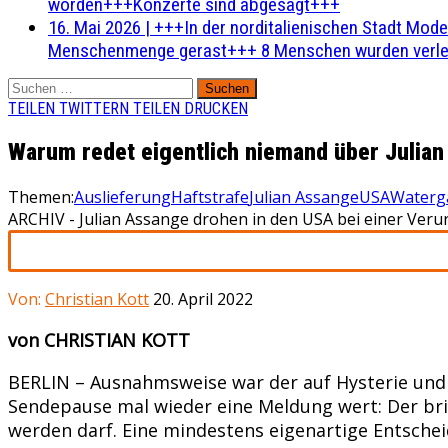
worden+++Konzerte sind abgesagt+++
16. Mai 2026
|
+++In der norditalienischen Stadt Mode
Menschenmenge gerast+++ 8 Menschen wurden verlet
Suchen
nach:
TEILEN
TWITTERN
TEILEN
DRUCKEN
Warum redet eigentlich niemand über Julia
Themen:
Auslieferung
Haftstrafe
Julian Assange
USA
Waterg
ARCHIV - Julian Assange drohen in den USA bei einer Verur
Von:
Christian Kott
20. April 2022
von CHRISTIAN KOTT
BERLIN – Ausnahmsweise war der auf Hysterie und 
Sendepause mal wieder eine Meldung wert: Der brit
werden darf. Eine mindestens eigenartige Entscheid