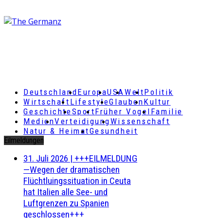
Deutschland
Europa
USA
Welt
Politik
Wirtschaft
Lifestyle
Glauben
Kultur
Geschichte
Sport
Früher Vogel
Familie
Medien
Verteidigung
Wissenschaft
Natur & Heimat
Gesundheit
Eilmeldungen
31. Juli 2026
|
+++EILMELDUNG
—Wegen der dramatischen
Flüchtluingssituation in Ceuta
hat Italien alle See- und
Luftgrenzen zu Spanien
geschlossen+++