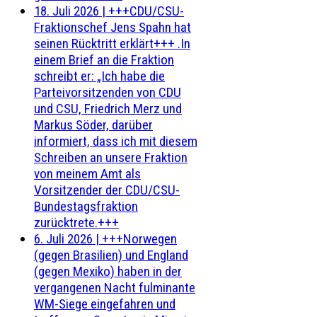
18. Juli 2026
|
+++CDU/CSU-
Fraktionschef Jens Spahn hat
seinen Rücktritt erklärt+++ .In
einem Brief an die Fraktion
schreibt er: „Ich habe die
Parteivorsitzenden von CDU
und CSU, Friedrich Merz und
Markus Söder, darüber
informiert, dass ich mit diesem
Schreiben an unsere Fraktion
von meinem Amt als
Vorsitzender der CDU/CSU-
Bundestagsfraktion
zurücktrete.+++
6. Juli 2026
|
+++Norwegen
(gegen Brasilien) und England
(gegen Mexiko) haben in der
vergangenen Nacht fulminante
WM-Siege eingefahren und