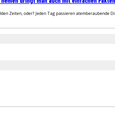
 Themen dringt man auch mit einfachen Fakten
wilden Zeiten, oder? Jeden Tag passieren atemberaubende D