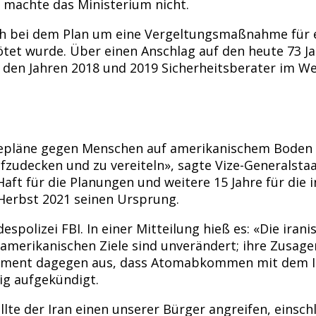
 machte das Ministerium nicht.
ch bei dem Plan um eine Vergeltungsmaßnahme für ei
et wurde. Über einen Anschlag auf den heute 73 Jah
in den Jahren 2018 und 2019 Sicherheitsberater im W
Rachepläne gegen Menschen auf amerikanischem Bode
fzudecken und zu vereiteln», sagte Vize-Generalsta
aft für die Planungen und weitere 15 Jahre für die i
Herbst 2021 seinen Ursprung.
spolizei FBI. In einer Mitteilung hieß es: «Die ira
tiamerikanischen Ziele sind unverändert; ihre Zusa
hement dagegen aus, dass Atomabkommen mit dem Ir
ig aufgekündigt.
llte der Iran einen unserer Bürger angreifen, einschl