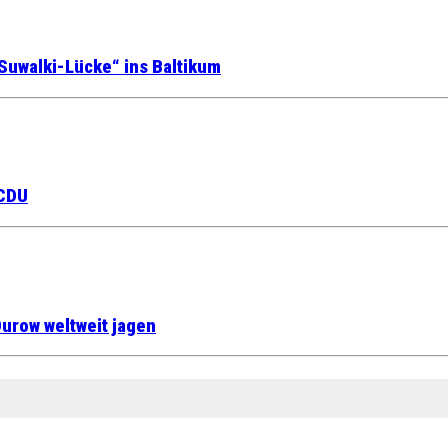
Suwalki-Lücke“ ins Baltikum
 CDU
urow weltweit jagen