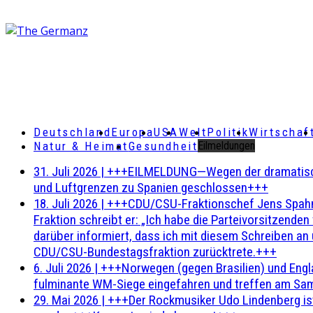
Deutschland
Europa
USA
Welt
Politik
Wirtschaf
Natur & Heimat
Gesundheit
Eilmeldungen
31. Juli 2026
|
+++EILMELDUNG—Wegen der dramatischen 
und Luftgrenzen zu Spanien geschlossen+++
18. Juli 2026
|
+++CDU/CSU-Fraktionschef Jens Spahn ha
Fraktion schreibt er: „Ich habe die Parteivorsitzend
darüber informiert, dass ich mit diesem Schreiben an
CDU/CSU-Bundestagsfraktion zurücktrete.+++
6. Juli 2026
|
+++Norwegen (gegen Brasilien) und Engl
fulminante WM-Siege eingefahren und treffen am Sam
29. Mai 2026
|
+++Der Rockmusiker Udo Lindenberg ist