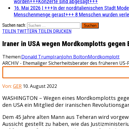
worden+++Konzerte sind abgesagt+++
16. Mai 2026
|
+++In der norditalienischen Stadt Mode
Menschenmenge gerast+++ 8 Menschen wurden verlet
Suchen nach:
TEILEN
TWITTERN
TEILEN
DRUCKEN
Iraner in USA wegen Mordkomplotts gegen 
Themen:
Donald Trump
Iran
John Bolton
Mordkomplott
ARCHIV - Ehemaliger Sicherheitsberater des früheren US-
Von:
GER
10. August 2022
WASHINGTON – Wegen eines Mordkomplotts gegen d
den USA ein Mitglied der iranischen Revolutionsga
Dem 45 Jahre alten Mann aus Teheran wird vorgewo
Aussicht gestellt zu haben, wie das Justizministe