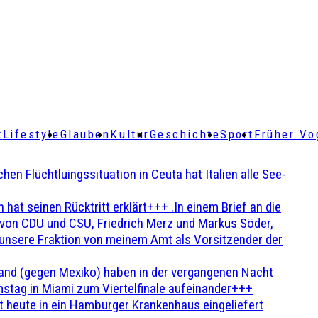
t
Lifestyle
Glauben
Kultur
Geschichte
Sport
Früher Vo
Flüchtluingssituation in Ceuta hat Italien alle See-
t seinen Rücktritt erklärt+++ .In einem Brief an die
en von CDU und CSU, Friedrich Merz und Markus Söder,
 unsere Fraktion von meinem Amt als Vorsitzender der
and (gegen Mexiko) haben in der vergangenen Nacht
stag in Miami zum Viertelfinale aufeinander+++
 heute in ein Hamburger Krankenhaus eingeliefert