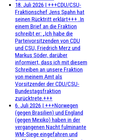
18. Juli 2026
|
+++CDU/CSU-
Fraktionschef Jens Spahn hat
seinen Rücktritt erklärt+++ .In
einem Brief an die Fraktion
schreibt er: „Ich habe die
Parteivorsitzenden von CDU
und CSU, Friedrich Merz und
Markus Söder, darüber
informiert, dass ich mit diesem
Schreiben an unsere Fraktion
von meinem Amt als
Vorsitzender der CDU/CSU-
Bundestagsfraktion
zurücktrete.+++
6. Juli 2026
|
+++Norwegen
(gegen Brasilien) und England
(gegen Mexiko) haben in der
vergangenen Nacht fulminante
WM-Siege eingefahren und