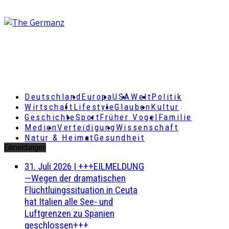
Deutschland
Europa
USA
Welt
Politik
Wirtschaft
Lifestyle
Glauben
Kultur
Geschichte
Sport
Früher Vogel
Familie
Medien
Verteidigung
Wissenschaft
Natur & Heimat
Gesundheit
Eilmeldungen
31. Juli 2026
|
+++EILMELDUNG
—Wegen der dramatischen
Flüchtluingssituation in Ceuta
hat Italien alle See- und
Luftgrenzen zu Spanien
geschlossen+++