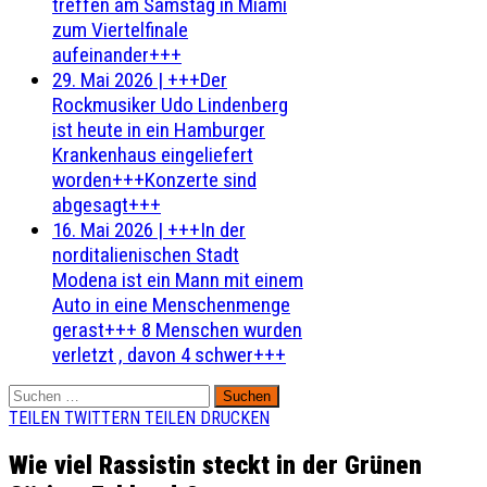
treffen am Samstag in Miami
zum Viertelfinale
aufeinander+++
29. Mai 2026
|
+++Der
Rockmusiker Udo Lindenberg
ist heute in ein Hamburger
Krankenhaus eingeliefert
worden+++Konzerte sind
abgesagt+++
16. Mai 2026
|
+++In der
norditalienischen Stadt
Modena ist ein Mann mit einem
Auto in eine Menschenmenge
gerast+++ 8 Menschen wurden
verletzt , davon 4 schwer+++
Suchen
nach:
TEILEN
TWITTERN
TEILEN
DRUCKEN
Wie viel Rassistin steckt in der Grünen