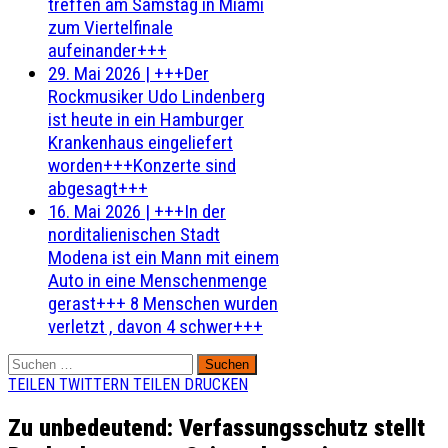
treffen am Samstag in Miami
zum Viertelfinale
aufeinander+++
29. Mai 2026
|
+++Der
Rockmusiker Udo Lindenberg
ist heute in ein Hamburger
Krankenhaus eingeliefert
worden+++Konzerte sind
abgesagt+++
16. Mai 2026
|
+++In der
norditalienischen Stadt
Modena ist ein Mann mit einem
Auto in eine Menschenmenge
gerast+++ 8 Menschen wurden
verletzt , davon 4 schwer+++
Suchen
nach:
TEILEN
TWITTERN
TEILEN
DRUCKEN
Zu unbedeutend: Verfassungsschutz stellt