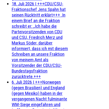
18. Juli 2026
|
+++CDU/CSU-
Fraktionschef Jens Spahn hat
seinen Rücktritt erklärt+++ .In
einem Brief an die Fraktion
schreibt er: „Ich habe die
Parteivorsitzenden von CDU
und CSU, Friedrich Merz und
Markus Söder, darüber
informiert, dass ich mit diesem
Schreiben an unsere Fraktion
von meinem Amt als
Vorsitzender der CDU/CSU-
Bundestagsfraktion
zurücktrete.+++
6. Juli 2026
|
+++Norwegen
(gegen Brasilien) und England
(gegen Mexiko) haben in der
vergangenen Nacht fulminante
WM-Siege eingefahren und