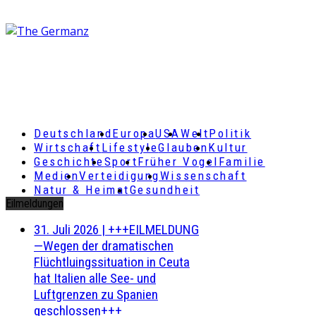
Deutschland
Europa
USA
Welt
Politik
Wirtschaft
Lifestyle
Glauben
Kultur
Geschichte
Sport
Früher Vogel
Familie
Medien
Verteidigung
Wissenschaft
Natur & Heimat
Gesundheit
Eilmeldungen
31. Juli 2026
|
+++EILMELDUNG
—Wegen der dramatischen
Flüchtluingssituation in Ceuta
hat Italien alle See- und
Luftgrenzen zu Spanien
geschlossen+++