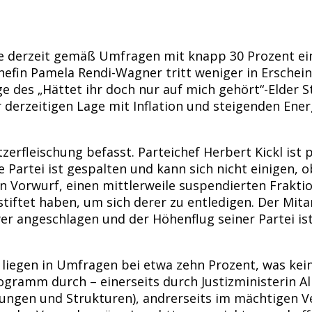
ie derzeit gemäß Umfragen mit knapp 30 Prozent ein
fin Pamela Rendi-Wagner tritt weniger in Erscheinu
ge des „Hättet ihr doch nur auf mich gehört“-Elder S
r derzeitigen Lage mit Inflation und steigenden Ene
zerfleischung befasst. Parteichef Herbert Kickl ist 
e Partei ist gespalten und kann sich nicht einigen, 
o ein Vorwurf, einen mittlerweile suspendierten Frak
tiftet haben, um sich derer zu entledigen. Der Mita
er angeschlagen und der Höhenflug seiner Partei ist
 liegen in Umfragen bei etwa zehn Prozent, was kei
ogramm durch – einerseits durch Justizministerin A
ungen und Strukturen), andrerseits im mächtigen 