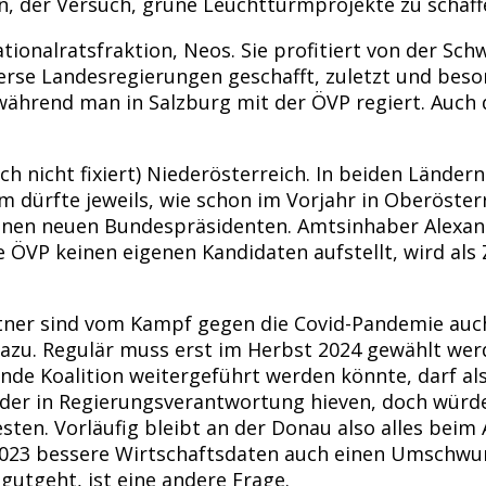
in, der Versuch, grüne Leuchtturmprojekte zu schaff
tionalratsfraktion, Neos. Sie profitiert von der Sch
erse Landesregierungen geschafft, zuletzt und beso
 während man in Salzburg mit der ÖVP regiert. Auch 
 nicht fixiert) Niederösterreich. In beiden Ländern
m dürfte jeweils, wie schon im Vorjahr in Oberöst
nen neuen Bundespräsidenten. Amtsinhaber Alexande
ie ÖVP keinen eigenen Kandidaten aufstellt, wird al
rtner sind vom Kampf gegen die Covid-Pandemie auch
dazu. Regulär muss erst im Herbst 2024 gewählt wer
e Koalition weitergeführt werden könnte, darf al
eder in Regierungsverantwortung hieven, doch würden
sten. Vorläufig bleibt an der Donau also alles beim
r 2023 bessere Wirtschaftsdaten auch einen Umsch
 gutgeht, ist eine andere Frage.