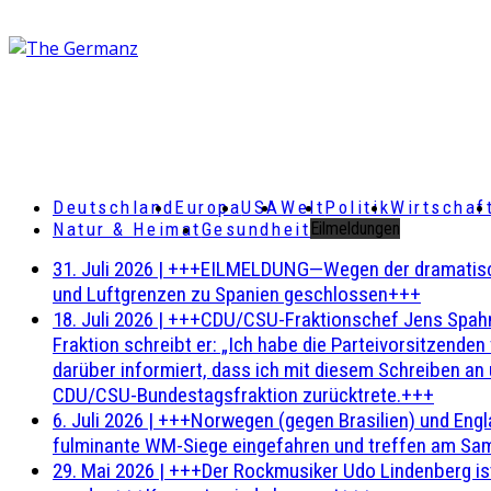
Deutschland
Europa
USA
Welt
Politik
Wirtschaf
Natur & Heimat
Gesundheit
Eilmeldungen
31. Juli 2026
|
+++EILMELDUNG—Wegen der dramatischen 
und Luftgrenzen zu Spanien geschlossen+++
18. Juli 2026
|
+++CDU/CSU-Fraktionschef Jens Spahn ha
Fraktion schreibt er: „Ich habe die Parteivorsitzend
darüber informiert, dass ich mit diesem Schreiben an
CDU/CSU-Bundestagsfraktion zurücktrete.+++
6. Juli 2026
|
+++Norwegen (gegen Brasilien) und Engl
fulminante WM-Siege eingefahren und treffen am Sam
29. Mai 2026
|
+++Der Rockmusiker Udo Lindenberg ist