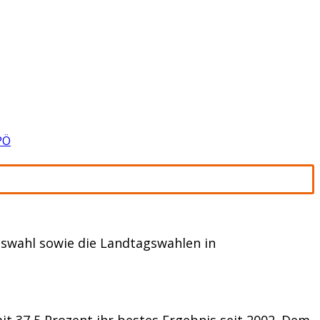
PÖ
tswahl sowie die Landtagswahlen in
t 37,5 Prozent ihr bestes Ergebnis seit 2002. Dem