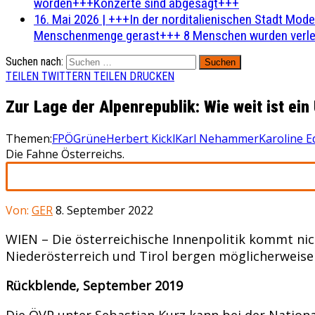
worden+++Konzerte sind abgesagt+++
16. Mai 2026
|
+++In der norditalienischen Stadt Mode
Menschenmenge gerast+++ 8 Menschen wurden verlet
Suchen nach:
TEILEN
TWITTERN
TEILEN
DRUCKEN
Zur Lage der Alpenrepublik: Wie weit ist ei
Themen:
FPÖ
Grüne
Herbert Kickl
Karl Nehammer
Karoline E
Die Fahne Österreichs.
Von:
GER
8. September 2022
WIEN – Die österreichische Innenpolitik kommt ni
Niederösterreich und Tirol bergen möglicherweise
Rückblende, September 2019
Die ÖVP unter Sebastian Kurz kann bei der Nationa