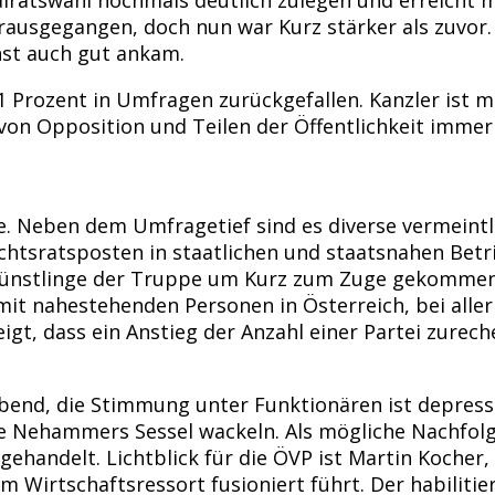
rausgegangen, doch nun war Kurz stärker als zuvor. 
hst auch gut ankam.
21 Prozent in Umfragen zurückgefallen. Kanzler ist 
n Opposition und Teilen der Öffentlichkeit immer w
se. Neben dem Umfragetief sind es diverse vermeintl
ichtsratsposten in staatlichen und staatsnahen Be
ünstlinge der Truppe um Kurz zum Zuge gekommen se
it nahestehenden Personen in Österreich, bei aller 
igt, dass ein Anstieg der Anzahl einer Partei zur
rbend, die Stimmung unter Funktionären ist depressi
e Nehammers Sessel wackeln. Als mögliche Nachfolg
ehandelt. Lichtblick für die ÖVP ist Martin Kocher
 Wirtschaftsressort fusioniert führt. Der habilitier