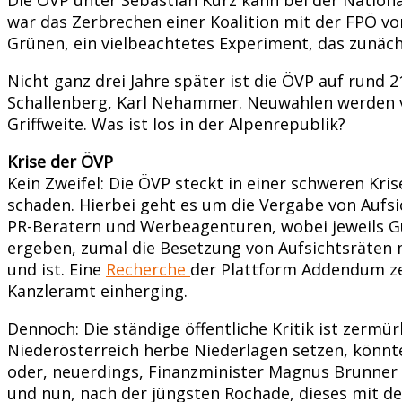
war das Zerbrechen einer Koalition mit der FPÖ vo
Grünen, ein vielbeachtetes Experiment, das zunäc
Nicht ganz drei Jahre später ist die ÖVP auf rund 
Schallenberg, Karl Nehammer. Neuwahlen werden vo
Griffweite. Was ist los in der Alpenrepublik?
Krise der ÖVP
Kein Zweifel: Die ÖVP steckt in einer schweren Kri
schaden. Hierbei geht es um die Vergabe von Aufs
PR-Beratern und Werbeagenturen, wobei jeweils G
ergeben, zumal die Besetzung von Aufsichtsräten m
und ist. Eine
Recherche
der Plattform Addendum ze
Kanzleramt einherging.
Dennoch: Die ständige öffentliche Kritik ist zermü
Niederösterreich herbe Niederlagen setzen, könnt
oder, neuerdings, Finanzminister Magnus Brunner g
und nun, nach der jüngsten Rochade, dieses mit dem