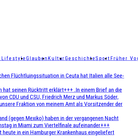
t
Lifestyle
Glauben
Kultur
Geschichte
Sport
Früher Vo
Flüchtluingssituation in Ceuta hat Italien alle See-
t seinen Rücktritt erklärt+++ .In einem Brief an die
en von CDU und CSU, Friedrich Merz und Markus Söder,
 unsere Fraktion von meinem Amt als Vorsitzender der
and (gegen Mexiko) haben in der vergangenen Nacht
stag in Miami zum Viertelfinale aufeinander+++
 heute in ein Hamburger Krankenhaus eingeliefert