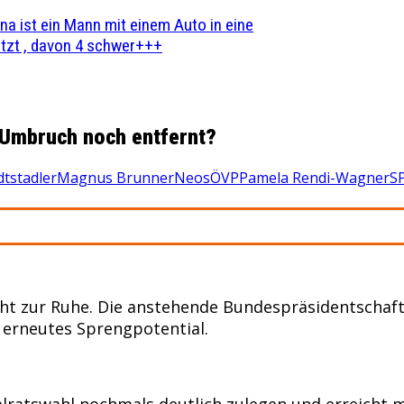
na ist ein Mann mit einem Auto in eine
zt , davon 4 schwer+++
n Umbruch noch entfernt?
dtstadler
Magnus Brunner
Neos
ÖVP
Pamela Rendi-Wagner
S
cht zur Ruhe. Die anstehende Bundespräsidentschaf
 erneutes Sprengpotential.
lratswahl nochmals deutlich zulegen und erreicht mi