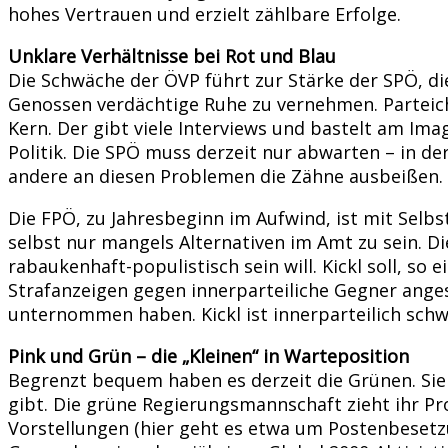
hohes Vertrauen und erzielt zählbare Erfolge.
Unklare Verhältnisse bei Rot und Blau
Die Schwäche der ÖVP führt zur Stärke der SPÖ, d
Genossen verdächtige Ruhe zu vernehmen. Parteiche
Kern. Der gibt viele Interviews und bastelt am Ima
Politik. Die SPÖ muss derzeit nur abwarten – in de
andere an diesen Problemen die Zähne ausbeißen.
Die FPÖ, zu Jahresbeginn im Aufwind, ist mit Selbst
selbst nur mangels Alternativen im Amt zu sein. Di
rabaukenhaft-populistisch sein will. Kickl soll, s
Strafanzeigen gegen innerparteiliche Gegner anges
unternommen haben. Kickl ist innerparteilich schw
Pink und Grün – die „Kleinen“ in Warteposition
Begrenzt bequem haben es derzeit die Grünen. Sie
gibt. Die grüne Regierungsmannschaft zieht ihr Pr
Vorstellungen (hier geht es etwa um Postenbesetz