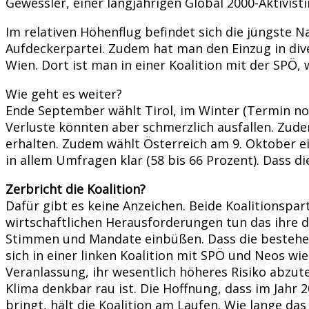
Gewessler, einer langjährigen Global 2000-Aktivist
Im relativen Höhenflug befindet sich die jüngste Na
Aufdeckerpartei. Zudem hat man den Einzug in div
Wien. Dort ist man in einer Koalition mit der SPÖ,
Wie geht es weiter?
Ende September wählt Tirol, im Winter (Termin noch
Verluste könnten aber schmerzlich ausfallen. Zude
erhalten. Zudem wählt Österreich am 9. Oktober ei
in allem Umfragen klar (58 bis 66 Prozent). Dass d
Zerbricht die Koalition?
Dafür gibt es keine Anzeichen. Beide Koalitionspa
wirtschaftlichen Herausforderungen tun das ihre 
Stimmen und Mandate einbüßen. Dass die bestehend
sich in einer linken Koalition mit SPÖ und Neos wi
Veranlassung, ihr wesentlich höheres Risiko abzute
Klima denkbar rau ist. Die Hoffnung, dass im Jah
bringt, hält die Koalition am Laufen. Wie lange das