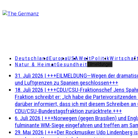
Deutschland
Europa
USA
Welt
Politik
Wirtschaf
Natur & Heimat
Gesundheit
Eilmeldungen
31. Juli 2026
|
+++EILMELDUNG—Wegen der dramatischen 
und Luftgrenzen zu Spanien geschlossen+++
18. Juli 2026
|
+++CDU/CSU-Fraktionschef Jens Spahn ha
Fraktion schreibt er: „Ich habe die Parteivorsitzend
darüber informiert, dass ich mit diesem Schreiben an
CDU/CSU-Bundestagsfraktion zurücktrete.+++
6. Juli 2026
|
+++Norwegen (gegen Brasilien) und Engl
fulminante WM-Siege eingefahren und treffen am Sam
29. Mai 2026
|
+++Der Rockmusiker Udo Lindenberg ist