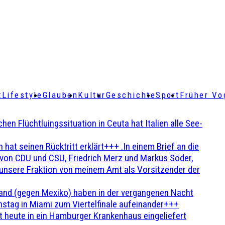
t
Lifestyle
Glauben
Kultur
Geschichte
Sport
Früher Vo
Flüchtluingssituation in Ceuta hat Italien alle See-
t seinen Rücktritt erklärt+++ .In einem Brief an die
en von CDU und CSU, Friedrich Merz und Markus Söder,
 unsere Fraktion von meinem Amt als Vorsitzender der
and (gegen Mexiko) haben in der vergangenen Nacht
stag in Miami zum Viertelfinale aufeinander+++
 heute in ein Hamburger Krankenhaus eingeliefert