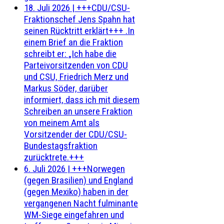
18. Juli 2026
|
+++CDU/CSU-
Fraktionschef Jens Spahn hat
seinen Rücktritt erklärt+++ .In
einem Brief an die Fraktion
schreibt er: „Ich habe die
Parteivorsitzenden von CDU
und CSU, Friedrich Merz und
Markus Söder, darüber
informiert, dass ich mit diesem
Schreiben an unsere Fraktion
von meinem Amt als
Vorsitzender der CDU/CSU-
Bundestagsfraktion
zurücktrete.+++
6. Juli 2026
|
+++Norwegen
(gegen Brasilien) und England
(gegen Mexiko) haben in der
vergangenen Nacht fulminante
WM-Siege eingefahren und