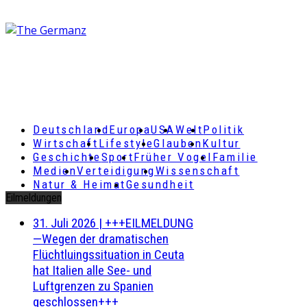
Deutschland
Europa
USA
Welt
Politik
Wirtschaft
Lifestyle
Glauben
Kultur
Geschichte
Sport
Früher Vogel
Familie
Medien
Verteidigung
Wissenschaft
Natur & Heimat
Gesundheit
Eilmeldungen
31. Juli 2026
|
+++EILMELDUNG
—Wegen der dramatischen
Flüchtluingssituation in Ceuta
hat Italien alle See- und
Luftgrenzen zu Spanien
geschlossen+++