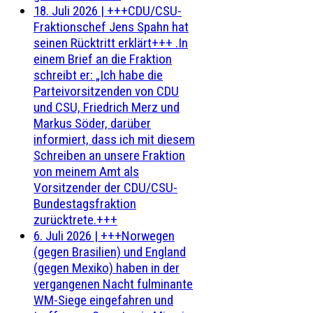
18. Juli 2026
|
+++CDU/CSU-
Fraktionschef Jens Spahn hat
seinen Rücktritt erklärt+++ .In
einem Brief an die Fraktion
schreibt er: „Ich habe die
Parteivorsitzenden von CDU
und CSU, Friedrich Merz und
Markus Söder, darüber
informiert, dass ich mit diesem
Schreiben an unsere Fraktion
von meinem Amt als
Vorsitzender der CDU/CSU-
Bundestagsfraktion
zurücktrete.+++
6. Juli 2026
|
+++Norwegen
(gegen Brasilien) und England
(gegen Mexiko) haben in der
vergangenen Nacht fulminante
WM-Siege eingefahren und