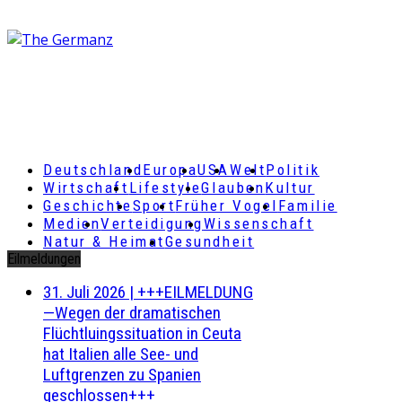
Deutschland
Europa
USA
Welt
Politik
Wirtschaft
Lifestyle
Glauben
Kultur
Geschichte
Sport
Früher Vogel
Familie
Medien
Verteidigung
Wissenschaft
Natur & Heimat
Gesundheit
Eilmeldungen
31. Juli 2026
|
+++EILMELDUNG
—Wegen der dramatischen
Flüchtluingssituation in Ceuta
hat Italien alle See- und
Luftgrenzen zu Spanien
geschlossen+++