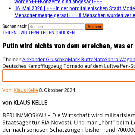
worden+++Konzerte sind abgesagt+++
16. Mai 2026
|
+++In der norditalienischen Stadt Mode
Menschenmenge gerast+++ 8 Menschen wurden verlet
Suchen nach:
TEILEN
TWITTERN
TEILEN
DRUCKEN
Putin wird nichts von dem erreichen, was e
Themen:
Alexander Gruschko
Mark Rutte
Nato
Sahra Wagen
Deutsches Kampfflugzeug Tornado auf dem Luftwaffen-Stü
Von:
Klaus Kelle
8. Oktober 2024
von KLAUS KELLE
BERLIN/MOSKAU – Die Wirtschaft wird militarisiert
Staatsagentur RIA Novosti. Und man „hört“ beim Le
der nach seriösen Schätzungen bisher rund 700.000 