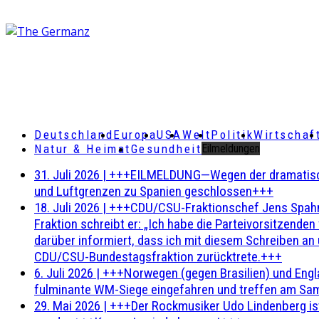
Deutschland
Europa
USA
Welt
Politik
Wirtschaf
Natur & Heimat
Gesundheit
Eilmeldungen
31. Juli 2026
|
+++EILMELDUNG—Wegen der dramatischen 
und Luftgrenzen zu Spanien geschlossen+++
18. Juli 2026
|
+++CDU/CSU-Fraktionschef Jens Spahn ha
Fraktion schreibt er: „Ich habe die Parteivorsitzend
darüber informiert, dass ich mit diesem Schreiben an
CDU/CSU-Bundestagsfraktion zurücktrete.+++
6. Juli 2026
|
+++Norwegen (gegen Brasilien) und Engl
fulminante WM-Siege eingefahren und treffen am Sam
29. Mai 2026
|
+++Der Rockmusiker Udo Lindenberg ist