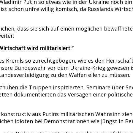
ladimir Putin so etwas wie in der Ukraine noch ein
, ist schon unfreiwillig komisch, da Russlands Wirt
ichen, dass sie sich auf einen möglichen bewaffne
eiter:
rtschaft wird militarisiert.“
es Kremls so zurechtgebogen, wie es den Herrschaft
nsere Bundeswehr vor dem Ukraine-Krieg gewesen is
Landesverteidigung zu den Waffen eilen zu müssen.
chuhen die Truppen inspizierten, Seminare über Sexu
etten dokumentierten das Versagen einer politische
n konstruktiv aus Putins militärischen Wahnsinn zie
chen Idioten bei Demonstrationen wie jüngst in Be