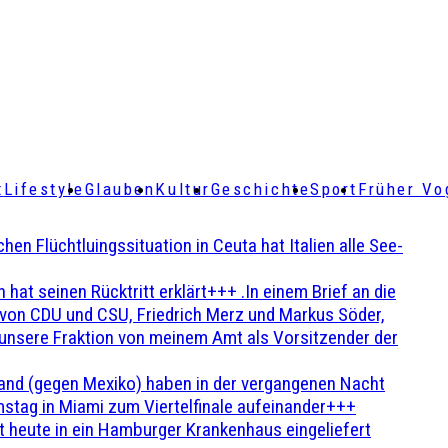
t
Lifestyle
Glauben
Kultur
Geschichte
Sport
Früher Vo
Flüchtluingssituation in Ceuta hat Italien alle See-
t seinen Rücktritt erklärt+++ .In einem Brief an die
en von CDU und CSU, Friedrich Merz und Markus Söder,
 unsere Fraktion von meinem Amt als Vorsitzender der
and (gegen Mexiko) haben in der vergangenen Nacht
stag in Miami zum Viertelfinale aufeinander+++
 heute in ein Hamburger Krankenhaus eingeliefert