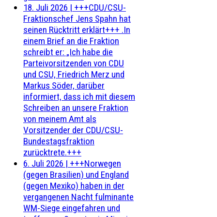
18. Juli 2026
|
+++CDU/CSU-
Fraktionschef Jens Spahn hat
seinen Rücktritt erklärt+++ .In
einem Brief an die Fraktion
schreibt er: „Ich habe die
Parteivorsitzenden von CDU
und CSU, Friedrich Merz und
Markus Söder, darüber
informiert, dass ich mit diesem
Schreiben an unsere Fraktion
von meinem Amt als
Vorsitzender der CDU/CSU-
Bundestagsfraktion
zurücktrete.+++
6. Juli 2026
|
+++Norwegen
(gegen Brasilien) und England
(gegen Mexiko) haben in der
vergangenen Nacht fulminante
WM-Siege eingefahren und