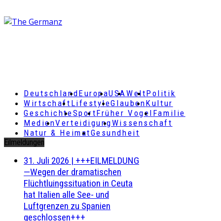
Deutschland
Europa
USA
Welt
Politik
Wirtschaft
Lifestyle
Glauben
Kultur
Geschichte
Sport
Früher Vogel
Familie
Medien
Verteidigung
Wissenschaft
Natur & Heimat
Gesundheit
Eilmeldungen
31. Juli 2026
|
+++EILMELDUNG
—Wegen der dramatischen
Flüchtluingssituation in Ceuta
hat Italien alle See- und
Luftgrenzen zu Spanien
geschlossen+++