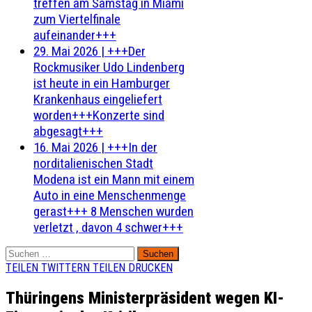
treffen am Samstag in Miami
zum Viertelfinale
aufeinander+++
29. Mai 2026
|
+++Der
Rockmusiker Udo Lindenberg
ist heute in ein Hamburger
Krankenhaus eingeliefert
worden+++Konzerte sind
abgesagt+++
16. Mai 2026
|
+++In der
norditalienischen Stadt
Modena ist ein Mann mit einem
Auto in eine Menschenmenge
gerast+++ 8 Menschen wurden
verletzt , davon 4 schwer+++
Suchen
nach:
TEILEN
TWITTERN
TEILEN
DRUCKEN
Thüringens Ministerpräsident wegen KI-