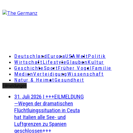
Deutschland
Europa
USA
Welt
Politik
Wirtschaft
Lifestyle
Glauben
Kultur
Geschichte
Sport
Früher Vogel
Familie
Medien
Verteidigung
Wissenschaft
Natur & Heimat
Gesundheit
Eilmeldungen
31. Juli 2026
|
+++EILMELDUNG
—Wegen der dramatischen
Flüchtluingssituation in Ceuta
hat Italien alle See- und
Luftgrenzen zu Spanien
geschlossen+++