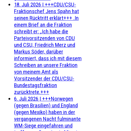
18. Juli 2026
|
+++CDU/CSU-
Fraktionschef Jens Spahn hat
seinen Rücktritt erklärt+++ .In
einem Brief an die Fraktion
schreibt er: „Ich habe die
Parteivorsitzenden von CDU
und CSU, Friedrich Merz und
Markus Söder, darüber
informiert, dass ich mit diesem
Schreiben an unsere Fraktion
von meinem Amt als
Vorsitzender der CDU/CSU-
Bundestagsfraktion
zurücktrete.+++
6. Juli 2026
|
+++Norwegen
(gegen Brasilien) und England
(gegen Mexiko) haben in der
vergangenen Nacht fulminante
WM-Siege eingefahren und