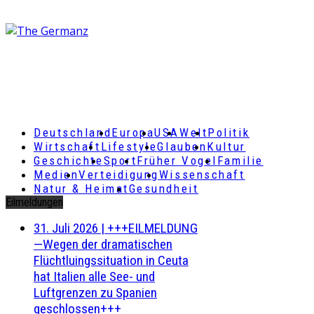
Deutschland
Europa
USA
Welt
Politik
Wirtschaft
Lifestyle
Glauben
Kultur
Geschichte
Sport
Früher Vogel
Familie
Medien
Verteidigung
Wissenschaft
Natur & Heimat
Gesundheit
Eilmeldungen
31. Juli 2026
|
+++EILMELDUNG
—Wegen der dramatischen
Flüchtluingssituation in Ceuta
hat Italien alle See- und
Luftgrenzen zu Spanien
geschlossen+++