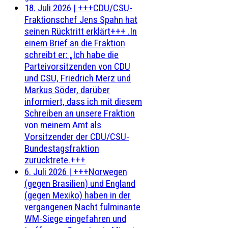
18. Juli 2026
|
+++CDU/CSU-
Fraktionschef Jens Spahn hat
seinen Rücktritt erklärt+++ .In
einem Brief an die Fraktion
schreibt er: „Ich habe die
Parteivorsitzenden von CDU
und CSU, Friedrich Merz und
Markus Söder, darüber
informiert, dass ich mit diesem
Schreiben an unsere Fraktion
von meinem Amt als
Vorsitzender der CDU/CSU-
Bundestagsfraktion
zurücktrete.+++
6. Juli 2026
|
+++Norwegen
(gegen Brasilien) und England
(gegen Mexiko) haben in der
vergangenen Nacht fulminante
WM-Siege eingefahren und