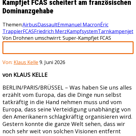
Kampfjet FCAS scheitert am französischen
Dominanzgehabe
Themen:
Airbus
Dassault
Emmanuel Macron
Éric
Trappier
FCAS
Friedrich Merz
Kampfsystem
Tarnkampenjet
Von Drohnen umschwirrt: Super-Kampfjet FCAS
Von:
Klaus Kelle
9. Juni 2026
von KLAUS KELLE
BERLIN/PARIS/BRÜSSEL – Was haben Sie uns alles
erzählt vom Europa, das die Dinge nun selbst
tatkräftig in die Hand nehmen muss und vom
Europa, dass seine Verteidigung unabhängig von
den Amerikanern schlagkräftig organisieren wird.
Gestern konnte die ganze Welt sehen, dass wir
noch sehr weit von solchen Visionen entfernt