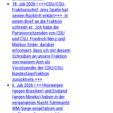
18. Juli 2026
|
+++CDU/CSU-
Fraktionschef Jens Spahn hat
seinen Rücktritt erklärt+++ .In
einem Brief an die Fraktion
schreibt er: „Ich habe die
Parteivorsitzenden von CDU
und CSU, Friedrich Merz und
Markus Söder, darüber
informiert, dass ich mit diesem
Schreiben an unsere Fraktion
von meinem Amt als
Vorsitzender der CDU/CSU-
Bundestagsfraktion
zurücktrete.+++
6. Juli 2026
|
+++Norwegen
(gegen Brasilien) und England
(gegen Mexiko) haben in der
vergangenen Nacht fulminante
WM-Siege eingefahren und