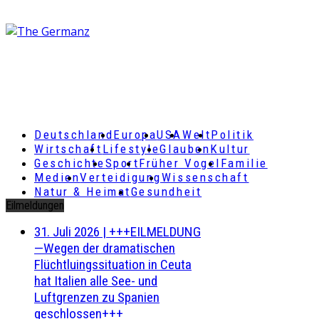
Deutschland
Europa
USA
Welt
Politik
Wirtschaft
Lifestyle
Glauben
Kultur
Geschichte
Sport
Früher Vogel
Familie
Medien
Verteidigung
Wissenschaft
Natur & Heimat
Gesundheit
Eilmeldungen
31. Juli 2026
|
+++EILMELDUNG
—Wegen der dramatischen
Flüchtluingssituation in Ceuta
hat Italien alle See- und
Luftgrenzen zu Spanien
geschlossen+++