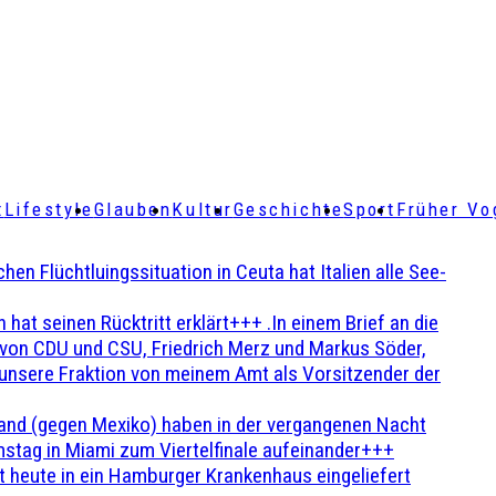
t
Lifestyle
Glauben
Kultur
Geschichte
Sport
Früher Vo
Flüchtluingssituation in Ceuta hat Italien alle See-
t seinen Rücktritt erklärt+++ .In einem Brief an die
en von CDU und CSU, Friedrich Merz und Markus Söder,
 unsere Fraktion von meinem Amt als Vorsitzender der
and (gegen Mexiko) haben in der vergangenen Nacht
stag in Miami zum Viertelfinale aufeinander+++
 heute in ein Hamburger Krankenhaus eingeliefert