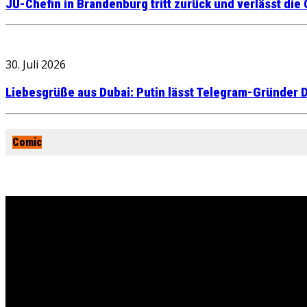
JU-Chefin in Brandenburg tritt zurück und verlässt die
30. Juli 2026
Liebesgrüße aus Dubai: Putin lässt Telegram-Gründer D
Comic