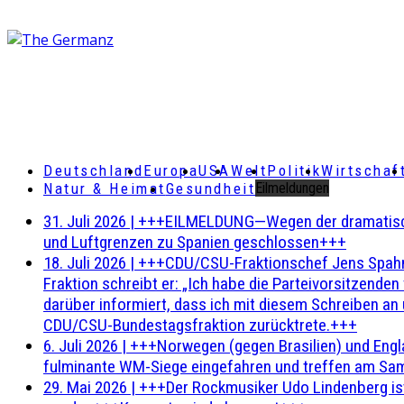
Deutschland
Europa
USA
Welt
Politik
Wirtschaf
Natur & Heimat
Gesundheit
Eilmeldungen
31. Juli 2026
|
+++EILMELDUNG—Wegen der dramatischen 
und Luftgrenzen zu Spanien geschlossen+++
18. Juli 2026
|
+++CDU/CSU-Fraktionschef Jens Spahn ha
Fraktion schreibt er: „Ich habe die Parteivorsitzend
darüber informiert, dass ich mit diesem Schreiben an
CDU/CSU-Bundestagsfraktion zurücktrete.+++
6. Juli 2026
|
+++Norwegen (gegen Brasilien) und Engl
fulminante WM-Siege eingefahren und treffen am Sam
29. Mai 2026
|
+++Der Rockmusiker Udo Lindenberg ist