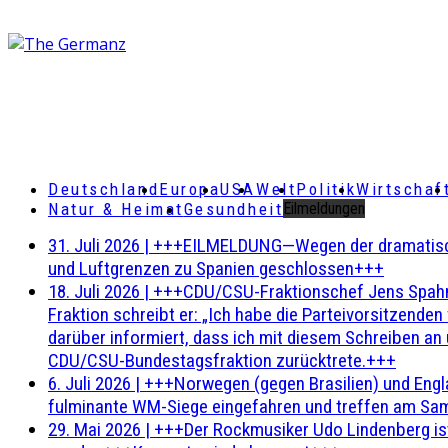
Deutschland
Europa
USA
Welt
Politik
Wirtschaf
Natur & Heimat
Gesundheit
Eilmeldungen
31. Juli 2026
|
+++EILMELDUNG—Wegen der dramatischen 
und Luftgrenzen zu Spanien geschlossen+++
18. Juli 2026
|
+++CDU/CSU-Fraktionschef Jens Spahn ha
Fraktion schreibt er: „Ich habe die Parteivorsitzend
darüber informiert, dass ich mit diesem Schreiben an
CDU/CSU-Bundestagsfraktion zurücktrete.+++
6. Juli 2026
|
+++Norwegen (gegen Brasilien) und Engl
fulminante WM-Siege eingefahren und treffen am Sam
29. Mai 2026
|
+++Der Rockmusiker Udo Lindenberg ist