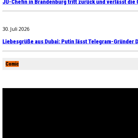
JU-Chefin in Brandenburg tritt zurück und verlässt die
30. Juli 2026
Liebesgrüße aus Dubai: Putin lässt Telegram-Gründer D
Comic