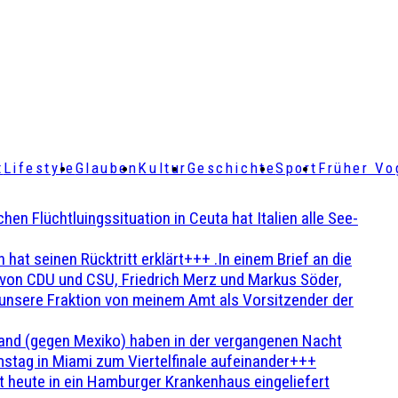
t
Lifestyle
Glauben
Kultur
Geschichte
Sport
Früher Vo
Flüchtluingssituation in Ceuta hat Italien alle See-
t seinen Rücktritt erklärt+++ .In einem Brief an die
en von CDU und CSU, Friedrich Merz und Markus Söder,
 unsere Fraktion von meinem Amt als Vorsitzender der
and (gegen Mexiko) haben in der vergangenen Nacht
stag in Miami zum Viertelfinale aufeinander+++
 heute in ein Hamburger Krankenhaus eingeliefert