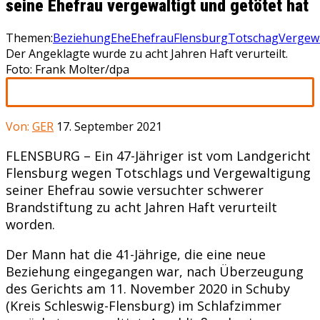
seine Ehefrau vergewaltigt und getötet hat
Themen:
Beziehung
Ehe
Ehefrau
Flensburg
Totschag
Vergew
Der Angeklagte wurde zu acht Jahren Haft verurteilt.
Foto: Frank Molter/dpa
Von:
GER
17. September 2021
FLENSBURG – Ein 47-Jähriger ist vom Landgericht
Flensburg wegen Totschlags und Vergewaltigung
seiner Ehefrau sowie versuchter schwerer
Brandstiftung zu acht Jahren Haft verurteilt
worden.
Der Mann hat die 41-Jährige, die eine neue
Beziehung eingegangen war, nach Überzeugung
des Gerichts am 11. November 2020 in Schuby
(Kreis Schleswig-Flensburg) im Schlafzimmer