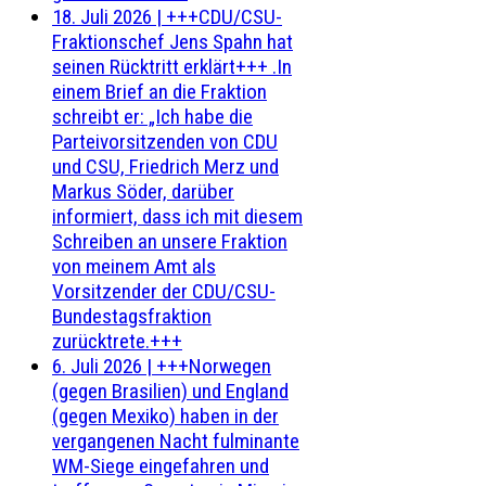
18. Juli 2026
|
+++CDU/CSU-
Fraktionschef Jens Spahn hat
seinen Rücktritt erklärt+++ .In
einem Brief an die Fraktion
schreibt er: „Ich habe die
Parteivorsitzenden von CDU
und CSU, Friedrich Merz und
Markus Söder, darüber
informiert, dass ich mit diesem
Schreiben an unsere Fraktion
von meinem Amt als
Vorsitzender der CDU/CSU-
Bundestagsfraktion
zurücktrete.+++
6. Juli 2026
|
+++Norwegen
(gegen Brasilien) und England
(gegen Mexiko) haben in der
vergangenen Nacht fulminante
WM-Siege eingefahren und