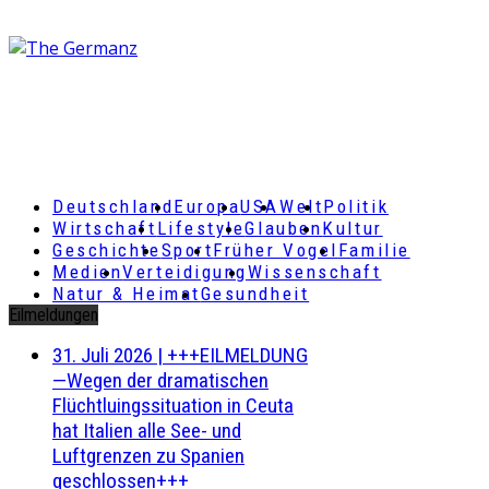
Deutschland
Europa
USA
Welt
Politik
Wirtschaft
Lifestyle
Glauben
Kultur
Geschichte
Sport
Früher Vogel
Familie
Medien
Verteidigung
Wissenschaft
Natur & Heimat
Gesundheit
Eilmeldungen
31. Juli 2026
|
+++EILMELDUNG
—Wegen der dramatischen
Flüchtluingssituation in Ceuta
hat Italien alle See- und
Luftgrenzen zu Spanien
geschlossen+++