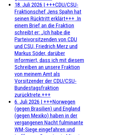
18. Juli 2026
|
+++CDU/CSU-
Fraktionschef Jens Spahn hat
seinen Rücktritt erklärt+++ .In
einem Brief an die Fraktion
schreibt er: „Ich habe die
Parteivorsitzenden von CDU
und CSU, Friedrich Merz und
Markus Söder, darüber
informiert, dass ich mit diesem
Schreiben an unsere Fraktion
von meinem Amt als
Vorsitzender der CDU/CSU-
Bundestagsfraktion
zurücktrete.+++
6. Juli 2026
|
+++Norwegen
(gegen Brasilien) und England
(gegen Mexiko) haben in der
vergangenen Nacht fulminante
WM-Siege eingefahren und