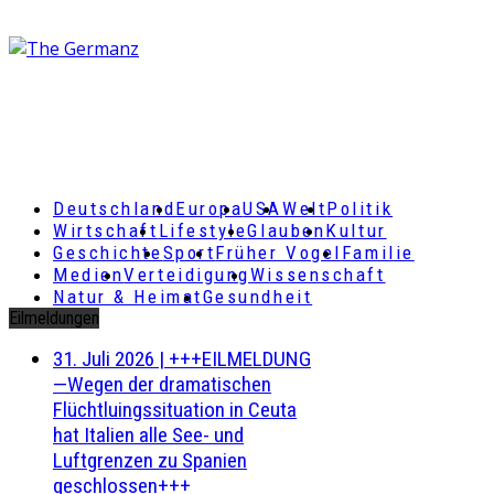
Deutschland
Europa
USA
Welt
Politik
Wirtschaft
Lifestyle
Glauben
Kultur
Geschichte
Sport
Früher Vogel
Familie
Medien
Verteidigung
Wissenschaft
Natur & Heimat
Gesundheit
Eilmeldungen
31. Juli 2026
|
+++EILMELDUNG
—Wegen der dramatischen
Flüchtluingssituation in Ceuta
hat Italien alle See- und
Luftgrenzen zu Spanien
geschlossen+++