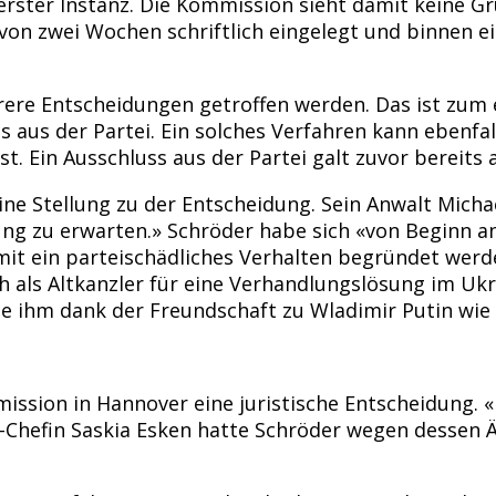
ster Instanz. Die Kommission sieht damit keine Gr
von zwei Wochen schriftlich eingelegt und binnen e
e Entscheidungen getroffen werden. Das ist zum ein
 aus der Partei. Ein solches Verfahren kann ebenfall
t. Ein Ausschluss aus der Partei galt zuvor bereits 
ne Stellung zu der Entscheidung. Sein Anwalt Mich
ng zu erwarten.» Schröder habe sich «von Beginn an 
it ein parteischädliches Verhalten begründet werden
h als Altkanzler für eine Verhandlungslösung im Uk
ie ihm dank der Freundschaft zu Wladimir Putin wie 
ission in Hannover eine juristische Entscheidung. «F
 Co-Chefin Saskia Esken hatte Schröder wegen dess