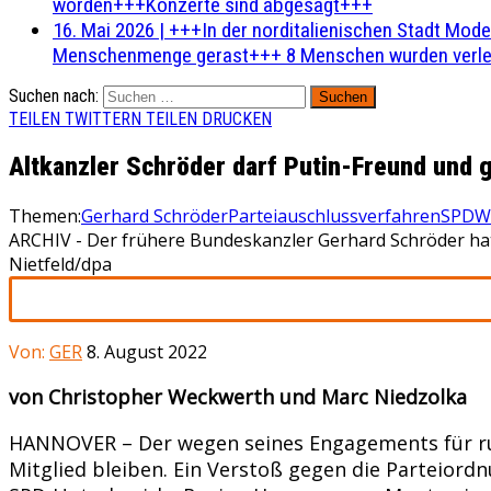
worden+++Konzerte sind abgesagt+++
16. Mai 2026
|
+++In der norditalienischen Stadt Mode
Menschenmenge gerast+++ 8 Menschen wurden verlet
Suchen nach:
TEILEN
TWITTERN
TEILEN
DRUCKEN
Altkanzler Schröder darf Putin-Freund und g
Themen:
Gerhard Schröder
Parteiauschlussverfahren
SPD
W
ARCHIV - Der frühere Bundeskanzler Gerhard Schröder hat
Nietfeld/dpa
Von:
GER
8. August 2022
von Christopher Weckwerth und Marc Niedzolka
HANNOVER – Der wegen seines Engagements für russ
Mitglied bleiben. Ein Verstoß gegen die Parteior