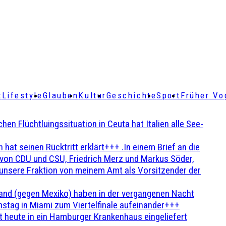
t
Lifestyle
Glauben
Kultur
Geschichte
Sport
Früher Vo
Flüchtluingssituation in Ceuta hat Italien alle See-
t seinen Rücktritt erklärt+++ .In einem Brief an die
en von CDU und CSU, Friedrich Merz und Markus Söder,
 unsere Fraktion von meinem Amt als Vorsitzender der
and (gegen Mexiko) haben in der vergangenen Nacht
stag in Miami zum Viertelfinale aufeinander+++
 heute in ein Hamburger Krankenhaus eingeliefert