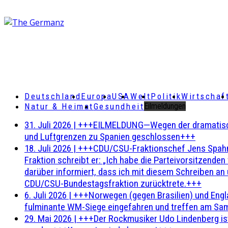
Deutschland
Europa
USA
Welt
Politik
Wirtschaf
Natur & Heimat
Gesundheit
Eilmeldungen
31. Juli 2026
|
+++EILMELDUNG—Wegen der dramatischen 
und Luftgrenzen zu Spanien geschlossen+++
18. Juli 2026
|
+++CDU/CSU-Fraktionschef Jens Spahn ha
Fraktion schreibt er: „Ich habe die Parteivorsitzend
darüber informiert, dass ich mit diesem Schreiben an
CDU/CSU-Bundestagsfraktion zurücktrete.+++
6. Juli 2026
|
+++Norwegen (gegen Brasilien) und Engl
fulminante WM-Siege eingefahren und treffen am Sam
29. Mai 2026
|
+++Der Rockmusiker Udo Lindenberg ist