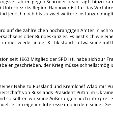
nungsverfahren gegen Schröder beantragt, hinzu ka
Unterbezirks Region Hannover ist für das Verfahre
ind jedoch noch bis zu zwei weitere Instanzen mögl
d auf die zahlreichen hochrangigen Ämter in Schröd
achsens oder Bundeskanzler. Es liest sich wie eine
mmer wieder in der Kritik stand – etwa seine mittle
ion seit 1963 Mitglied der SPD ist, habe sich zur Fr
be er geschrieben, der Krieg müsse schnellstmögl
seiner Nähe zu Russland und Kremlchef Wladimir Put
tschaft von Russlands Präsident Putin im Ukraine-K
nd so sollten wir seine Äußerungen auch interpreti
ndelt er im eigenen Interesse und in dem seiner Ges