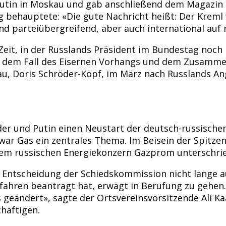
i Putin in Moskau und gab anschließend dem Magazin
eg behauptete: «Die gute Nachricht heißt: Der Kreml
d parteiübergreifend, aber auch international auf m
eit, in der Russlands Präsident im Bundestag noch 
nach dem Fall des Eisernen Vorhangs und dem Zusam
, Doris Schröder-Köpf, im März nach Russlands Angr
der und Putin einen Neustart der deutsch-russischen 
ar Gas ein zentrales Thema. Im Beisein der Spitze
 dem russischen Energiekonzern Gazprom unterschri
 Entscheidung der Schiedskommission nicht lange au
fahren beantragt hat, erwägt in Berufung zu gehen.
s geändert», sagte der Ortsvereinsvorsitzende Ali Ka
chäftigen.