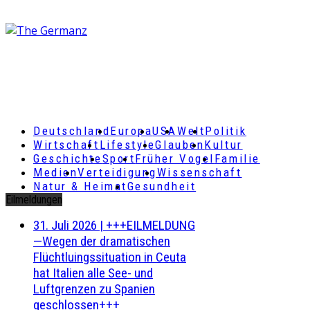
Deutschland
Europa
USA
Welt
Politik
Wirtschaft
Lifestyle
Glauben
Kultur
Geschichte
Sport
Früher Vogel
Familie
Medien
Verteidigung
Wissenschaft
Natur & Heimat
Gesundheit
Eilmeldungen
31. Juli 2026
|
+++EILMELDUNG
—Wegen der dramatischen
Flüchtluingssituation in Ceuta
hat Italien alle See- und
Luftgrenzen zu Spanien
geschlossen+++