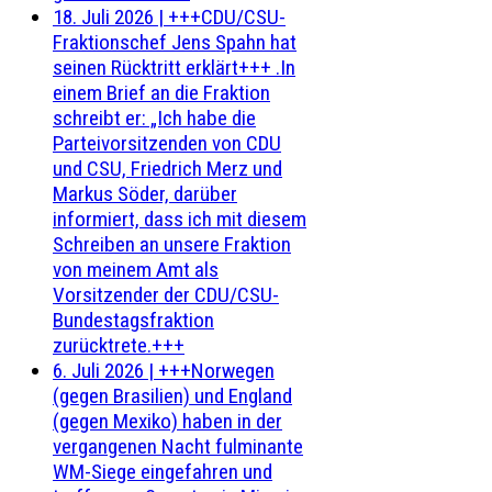
18. Juli 2026
|
+++CDU/CSU-
Fraktionschef Jens Spahn hat
seinen Rücktritt erklärt+++ .In
einem Brief an die Fraktion
schreibt er: „Ich habe die
Parteivorsitzenden von CDU
und CSU, Friedrich Merz und
Markus Söder, darüber
informiert, dass ich mit diesem
Schreiben an unsere Fraktion
von meinem Amt als
Vorsitzender der CDU/CSU-
Bundestagsfraktion
zurücktrete.+++
6. Juli 2026
|
+++Norwegen
(gegen Brasilien) und England
(gegen Mexiko) haben in der
vergangenen Nacht fulminante
WM-Siege eingefahren und