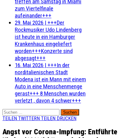
treffen am Samstag in Miami
zum Viertelfinale
aufeinander+++
29. Mai 2026
|
+++Der
Rockmusiker Udo Lindenberg
ist heute in ein Hamburger
Krankenhaus eingeliefert
worden+++Konzerte sind
abgesagt+++
16. Mai 2026
|
+++In der
norditalienischen Stadt
Modena ist ein Mann mit einem
Auto in eine Menschenmenge
gerast+++ 8 Menschen wurden
verletzt , davon 4 schwer+++
Suchen
nach:
TEILEN
TWITTERN
TEILEN
DRUCKEN
Angst vor Corona-Impfung: Entführte