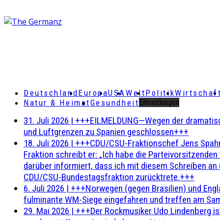
Deutschland
Europa
USA
Welt
Politik
Wirtschaf
Natur & Heimat
Gesundheit
Eilmeldungen
31. Juli 2026
|
+++EILMELDUNG—Wegen der dramatischen 
und Luftgrenzen zu Spanien geschlossen+++
18. Juli 2026
|
+++CDU/CSU-Fraktionschef Jens Spahn ha
Fraktion schreibt er: „Ich habe die Parteivorsitzend
darüber informiert, dass ich mit diesem Schreiben an
CDU/CSU-Bundestagsfraktion zurücktrete.+++
6. Juli 2026
|
+++Norwegen (gegen Brasilien) und Engl
fulminante WM-Siege eingefahren und treffen am Sam
29. Mai 2026
|
+++Der Rockmusiker Udo Lindenberg ist