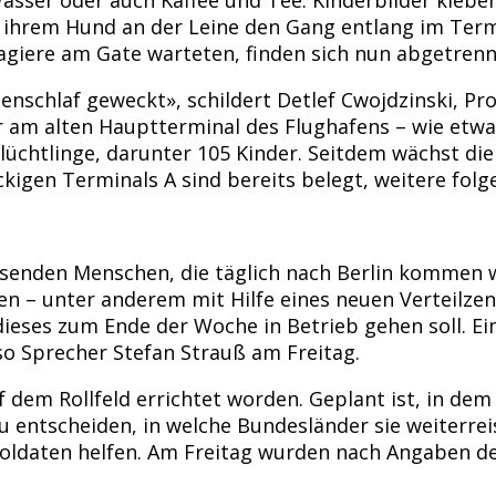
 ihrem Hund an der Leine den Gang entlang im Termi
giere am Gate warteten, finden sich nun abgetrenn
nschlaf geweckt», schildert Detlef Cwojdzinski, Pr
 am alten Hauptterminal des Flughafens – wie etwa
üchtlinge, darunter 105 Kinder. Seitdem wächst die 
kigen Terminals A sind bereits belegt, weitere folg
ausenden Menschen, die täglich nach Berlin kommen
en – unter anderem mit Hilfe eines neuen Verteilze
dieses zum Ende der Woche in Betrieb gehen soll. Ei
 so Sprecher Stefan Strauß am Freitag.
f dem Rollfeld errichtet worden. Geplant ist, in d
h zu entscheiden, in welche Bundesländer sie weiter
ldaten helfen. Am Freitag wurden nach Angaben der