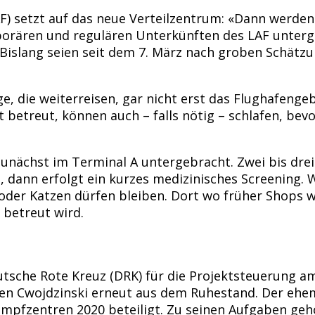
F) setzt auf das neue Verteilzentrum: «Dann werden
orären und regulären Unterkünften des LAF unterge
Bislang seien seit dem 7. März nach groben Schätz
ge, die weiterreisen, gar nicht erst das Flughafenge
betreut, können auch – falls nötig – schlafen, bevo
unächst im Terminal A untergebracht. Zwei bis dre
t, dann erfolgt ein kurzes medizinisches Screening.
der Katzen dürfen bleiben. Dort wo früher Shops wa
 betreut wird.
tsche Rote Kreuz (DRK) für die Projektsteuerung am 
ten Cwojdzinski erneut aus dem Ruhestand. Der ehe
fzentren 2020 beteiligt. Zu seinen Aufgaben gehör