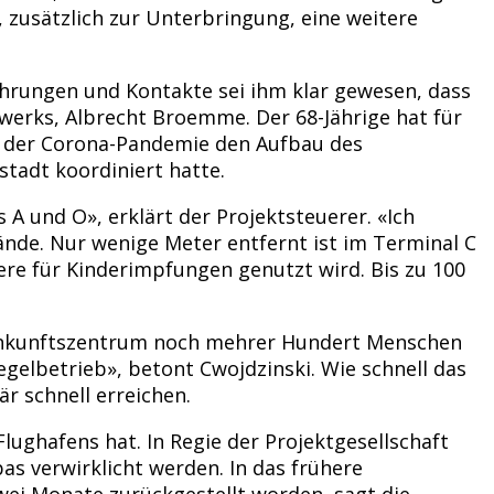
, zusätzlich zur Unterbringung, eine weitere
fahrungen und Kontakte sei ihm klar gewesen, dass
werks, Albrecht Broemme. Der 68-Jährige hat für
in der Corona-Pandemie den Aufbau des
tadt koordiniert hatte.
 A und O», erklärt der Projektsteuerer. «Ich
lände. Nur wenige Meter entfernt ist im Terminal C
ere für Kinderimpfungen genutzt wird. Bis zu 100
 Ankunftszentrum noch mehrer Hundert Menschen
gelbetrieb», betont Cwojdzinski. Wie schnell das
r schnell erreichen.
lughafens hat. In Regie der Projektgesellschaft
s verwirklicht werden. In das frühere
wei Monate zurückgestellt worden, sagt die