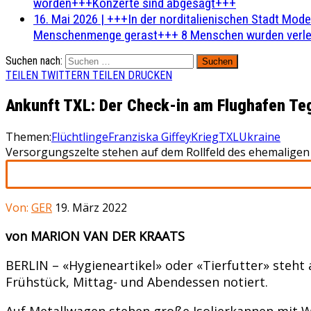
worden+++Konzerte sind abgesagt+++
16. Mai 2026
|
+++In der norditalienischen Stadt Mode
Menschenmenge gerast+++ 8 Menschen wurden verlet
Suchen nach:
TEILEN
TWITTERN
TEILEN
DRUCKEN
Ankunft TXL: Der Check-in am Flughafen Tegel
Themen:
Flüchtlinge
Franziska Giffey
Krieg
TXL
Ukraine
Versorgungszelte stehen auf dem Rollfeld des ehemaligen
Von:
GER
19. März 2022
von MARION VAN DER KRAATS
BERLIN – «Hygieneartikel» oder «Tierfutter» steht 
Frühstück, Mittag- und Abendessen notiert.
Auf Metallwagen stehen große Isolierkannen mit Wa