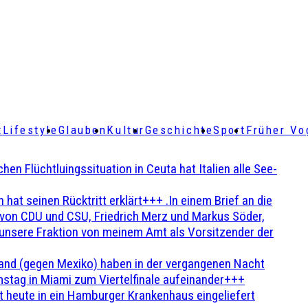
t
Lifestyle
Glauben
Kultur
Geschichte
Sport
Früher Vo
Flüchtluingssituation in Ceuta hat Italien alle See-
t seinen Rücktritt erklärt+++ .In einem Brief an die
en von CDU und CSU, Friedrich Merz und Markus Söder,
 unsere Fraktion von meinem Amt als Vorsitzender der
and (gegen Mexiko) haben in der vergangenen Nacht
stag in Miami zum Viertelfinale aufeinander+++
 heute in ein Hamburger Krankenhaus eingeliefert