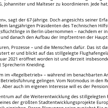
 Johanniter und Malteser zu koordinieren. Jede hat
en», sagt der 67-Jährige. Doch angesichts seiner Er
dem langjährigen Präsidenten des Technischen Hilfs
egsflüchtlinge in Berlin übernommen – nachdem er 
und danach den Aufbau der Impfzentren der Haupts
uren, Prozesse – und die Menschen dafür. Das ist das
tert er und blickt auf das stillgelegte Flughafenge
uar 2021 eröffnet worden ist und derzeit insbesond
 Sprecherin Kneiding.
trum im «Regelbetrieb» – während im benachbarten
e Betriebsführung gelingen. Vom Notmodus in den Re
Aber auch im eigenen Interesse will es der Pensionä
ntrum auf die Weiterentwicklung des stillgelegten F
eines der größten Stadtentwicklungsprojekte Europa
ik einziehen. Deren Planungen seien zunächst für z