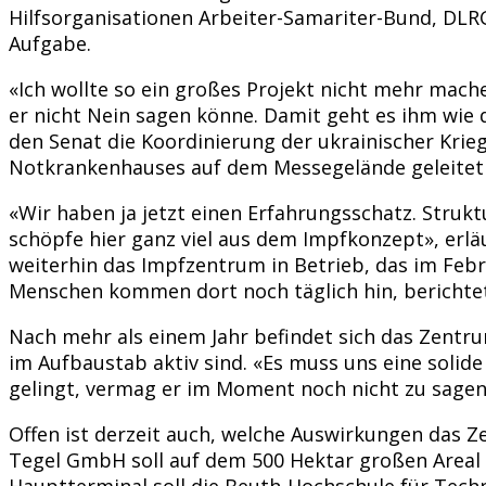
Hilfsorganisationen Arbeiter-Samariter-Bund, DLRG,
Aufgabe.
«Ich wollte so ein großes Projekt nicht mehr mach
er nicht Nein sagen könne. Damit geht es ihm wie 
den Senat die Koordinierung der ukrainischer Kri
Notkrankenhauses auf dem Messegelände geleitet 
«Wir haben ja jetzt einen Erfahrungsschatz. Strukt
schöpfe hier ganz viel aus dem Impfkonzept», erläu
weiterhin das Impfzentrum in Betrieb, das im Febr
Menschen kommen dort noch täglich hin, berichtet
Nach mehr als einem Jahr befindet sich das Zen
im Aufbaustab aktiv sind. «Es muss uns eine solid
gelingt, vermag er im Moment noch nicht zu sagen. 
Offen ist derzeit auch, welche Auswirkungen das Ze
Tegel GmbH soll auf dem 500 Hektar großen Areal 
Hauptterminal soll die Beuth-Hochschule für Techn