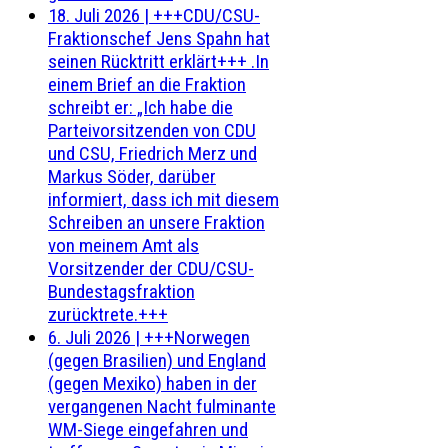
18. Juli 2026
|
+++CDU/CSU-
Fraktionschef Jens Spahn hat
seinen Rücktritt erklärt+++ .In
einem Brief an die Fraktion
schreibt er: „Ich habe die
Parteivorsitzenden von CDU
und CSU, Friedrich Merz und
Markus Söder, darüber
informiert, dass ich mit diesem
Schreiben an unsere Fraktion
von meinem Amt als
Vorsitzender der CDU/CSU-
Bundestagsfraktion
zurücktrete.+++
6. Juli 2026
|
+++Norwegen
(gegen Brasilien) und England
(gegen Mexiko) haben in der
vergangenen Nacht fulminante
WM-Siege eingefahren und