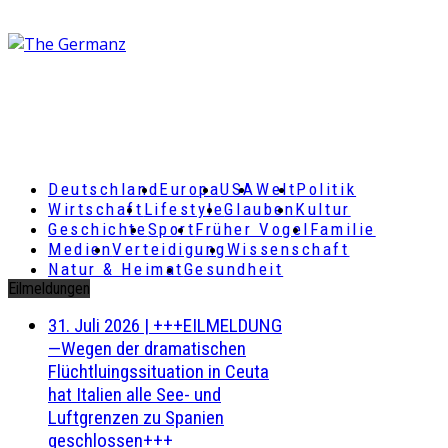
Deutschland
Europa
USA
Welt
Politik
Wirtschaft
Lifestyle
Glauben
Kultur
Geschichte
Sport
Früher Vogel
Familie
Medien
Verteidigung
Wissenschaft
Natur & Heimat
Gesundheit
Eilmeldungen
31. Juli 2026
|
+++EILMELDUNG
—Wegen der dramatischen
Flüchtluingssituation in Ceuta
hat Italien alle See- und
Luftgrenzen zu Spanien
geschlossen+++