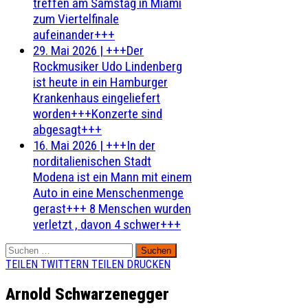
treffen am Samstag in Miami
zum Viertelfinale
aufeinander+++
29. Mai 2026
|
+++Der
Rockmusiker Udo Lindenberg
ist heute in ein Hamburger
Krankenhaus eingeliefert
worden+++Konzerte sind
abgesagt+++
16. Mai 2026
|
+++In der
norditalienischen Stadt
Modena ist ein Mann mit einem
Auto in eine Menschenmenge
gerast+++ 8 Menschen wurden
verletzt , davon 4 schwer+++
Suchen
nach:
TEILEN
TWITTERN
TEILEN
DRUCKEN
Arnold Schwarzenegger